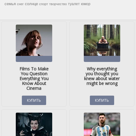
семья
солнце
туалет
юмор
снег
спорт
творчество