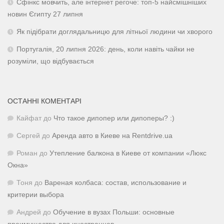
Сфінкс мовчить, але інтернет регоче: топ-5 найсмішніших
новин Єгипту 27 липня
Як підібрати доглядальницю для літньої людини чи хворого
Португалія, 20 липня 2026: день, коли навіть чайки не
розуміли, що відбувається
ОСТАННІ КОМЕНТАРІ
Кайфат
до
Что такое дипопер или дипоперы? :)
Сергей
до
Аренда авто в Киеве на Rentdrive.ua
Роман
до
Утепление балкона в Киеве от компании «Люкс
Окна»
Тоня
до
Вареная колбаса: состав, использование и
критерии выбора
Андрей
до
Обучение в вузах Польши: основные