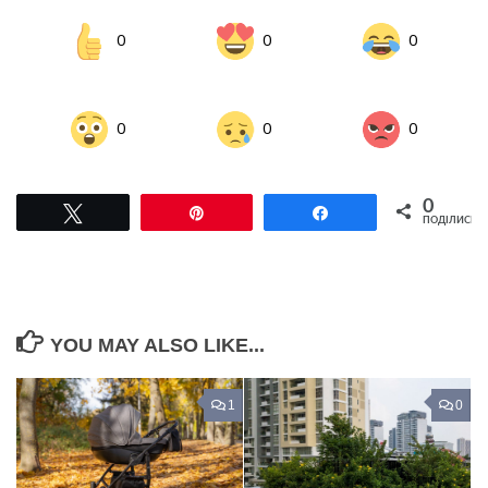
0
0
0
0
0
0
0
Tвітнути
Pin
Поділитися
ПОДІЛИСЬ
YOU MAY ALSO LIKE...
1
0