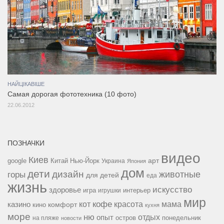
НАЙЦІКАВІШЕ
Самая дорогая фототехника (10 фото)
22.06.2012
ПОЗНАЧКИ
видео
Киев
google
Китай
Нью-Йорк
арт
Украина
Япония
дом
дети
дизайн
горы
животные
для детей
еда
жизнь
искусство
здоровье
игра
игрушки
интерьер
мир
кофе
красота
мама
кот
казино
комфорт
кино
кухня
море
ню
опыт
отдых
остров
на пляже
понедельник
новости