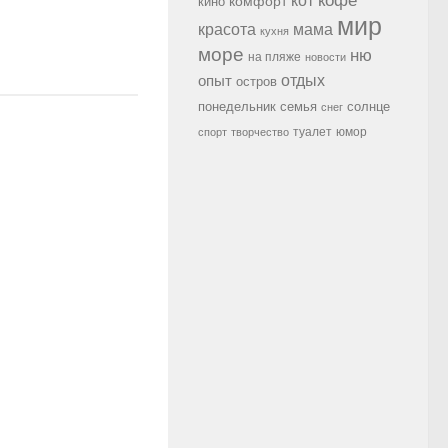
кофе
кот
комфорт
кино
мир
красота
мама
кухня
море
ню
на пляже
новости
опыт
отдых
остров
семья
солнце
понедельник
снег
туалет
юмор
спорт
творчество