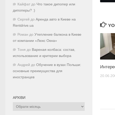
Кайфат
до
Что такое дипопер или
дипоперы? :)
Сергей
до
Аренда авто в Киеве на
YO
Rentdrive.ua
Роман
до
Утепление балкона в Киеве
от компании «Люкс Окна»
Тоня
до
Вареная колбаса: состав,
использование и критерии выбора
Андрей
до
Обучение в вузах Польши:
Интере
основные преимущества для
20.06.20
иностранцев
АРХІВИ
Архіви