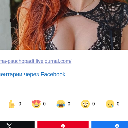
fima-psuchopadt.livejournal.com/
ентарии через Facebook
0
0
0
0
0
Share on Facebook
Share on LinkedIn
Tвітнути
Pin
По