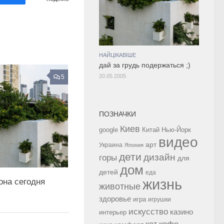
НАЙЦІКАВІШЕ
дай за грудь подержаться ;)
20.05.2005
5
ПОЗНАЧКИ
Киев
google
Китай
Нью-Йорк
видео
арт
Украина
Япония
дети
дизайн
горы
для
дом
детей
еда
жизнь
она сегодня
животные
здоровье
игра
игрушки
искусство
казино
интерьер