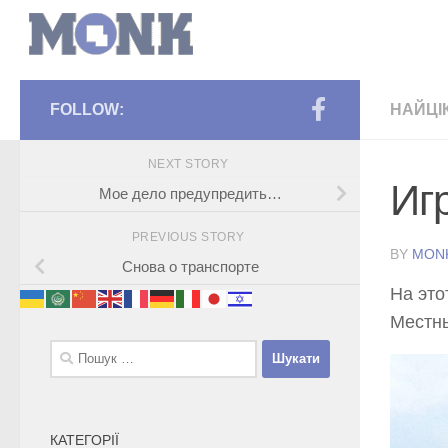
FOLLOW:
НАЙЦІ
NEXT STORY
Иг
Мое дело предупредить…
PREVIOUS STORY
BY
MON
Снова о транспорте
На это
Местны
Пошук:
КАТЕГОРІЇ