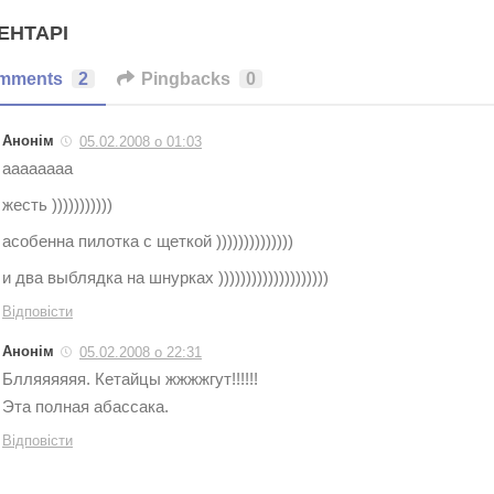
ЕНТАРІ
mments
2
Pingbacks
0
Анонім
05.02.2008 о 01:03
аааааааа
жесть )))))))))))
асобенна пилотка с щеткой ))))))))))))))
и два выблядка на шнурках ))))))))))))))))))))
Відповісти
Анонім
05.02.2008 о 22:31
Блляяяяяя. Кетайцы жжжжгут!!!!!!
Эта полная абассака.
Відповісти