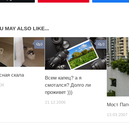
Share on Pinterest
U MAY ALSO LIKE...
0
0
сная скала
Всем капец? а я
смотался? Долго ли
08
проживет )))
21.12.2006
Мост Пат
13.03.2007