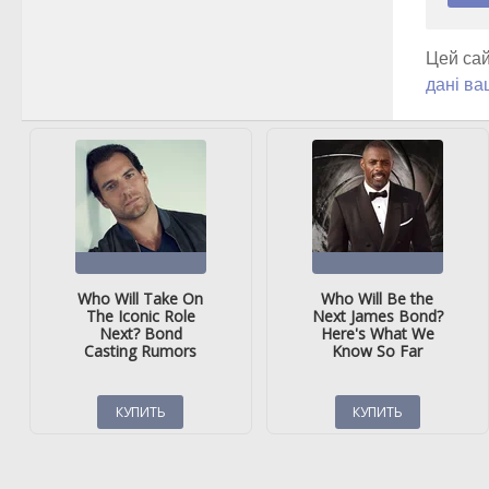
Цей сай
дані ва