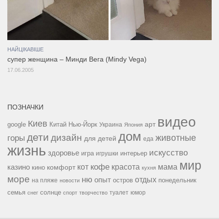
НАЙЦІКАВІШЕ
супер женщина – Минди Вега (Mindy Vega)
17.06.2005
ПОЗНАЧКИ
видео
Киев
google
Китай
Нью-Йорк
арт
Украина
Япония
дом
дети
дизайн
горы
животные
для детей
еда
жизнь
искусство
здоровье
игра
игрушки
интерьер
мир
кофе
красота
мама
кот
казино
комфорт
кино
кухня
море
ню
опыт
отдых
остров
на пляже
понедельник
новости
семья
солнце
туалет
юмор
снег
спорт
творчество