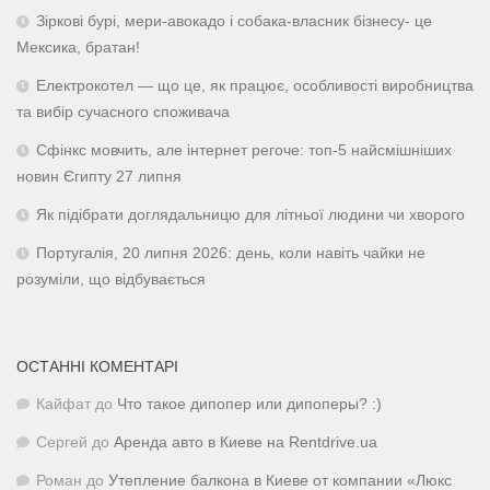
Зіркові бурі, мери-авокадо і собака-власник бізнесу- це
Мексика, братан!
Електрокотел — що це, як працює, особливості виробництва
та вибір сучасного споживача
Сфінкс мовчить, але інтернет регоче: топ-5 найсмішніших
новин Єгипту 27 липня
Як підібрати доглядальницю для літньої людини чи хворого
Португалія, 20 липня 2026: день, коли навіть чайки не
розуміли, що відбувається
ОСТАННІ КОМЕНТАРІ
Кайфат
до
Что такое дипопер или дипоперы? :)
Сергей
до
Аренда авто в Киеве на Rentdrive.ua
Роман
до
Утепление балкона в Киеве от компании «Люкс