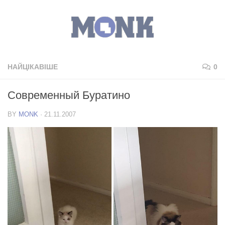
НАЙЦІКАВІШЕ
0
Современный Буратино
BY
MONK
·
21.11.2007