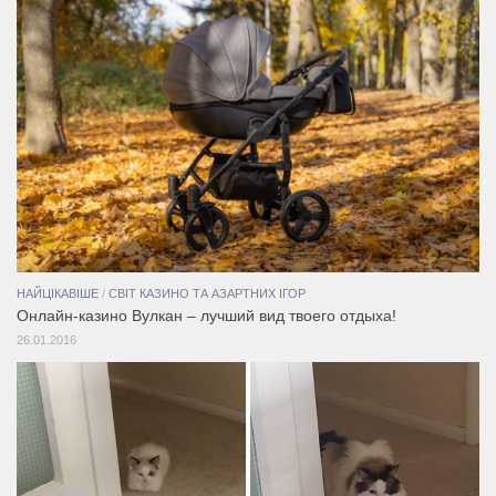
НАЙЦІКАВІШЕ
/
СВІТ КАЗИНО ТА АЗАРТНИХ ІГОР
Онлайн-казино Вулкан – лучший вид твоего отдыха!
26.01.2016