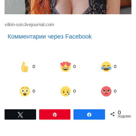
vilkin-son.livejournal.com
Комментарии через Facebook
0
0
0
0
0
0
0
Tвітнути
Pin
Поділитися
ПОДІЛИСЬ