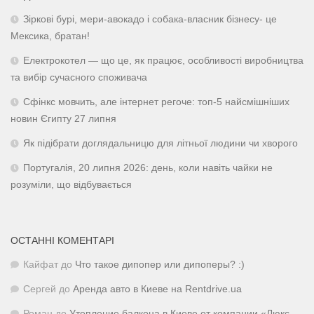
Зіркові бурі, мери-авокадо і собака-власник бізнесу- це
Мексика, братан!
Електрокотел — що це, як працює, особливості виробництва
та вибір сучасного споживача
Сфінкс мовчить, але інтернет регоче: топ-5 найсмішніших
новин Єгипту 27 липня
Як підібрати доглядальницю для літньої людини чи хворого
Португалія, 20 липня 2026: день, коли навіть чайки не
розуміли, що відбувається
ОСТАННІ КОМЕНТАРІ
Кайфат
до
Что такое дипопер или дипоперы? :)
Сергей
до
Аренда авто в Киеве на Rentdrive.ua
Роман
до
Утепление балкона в Киеве от компании «Люкс