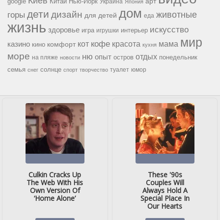
Киев
google
Китай
Нью-Йорк
арт
Украина
Япония
дом
дети
дизайн
горы
животные
для детей
еда
жизнь
искусство
здоровье
игра
игрушки
интерьер
мир
кофе
красота
мама
кот
казино
комфорт
кино
кухня
море
ню
опыт
отдых
остров
на пляже
понедельник
новости
семья
солнце
туалет
юмор
снег
спорт
творчество