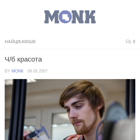
НАЙЦІКАВІШЕ
0
Ч/б красота
BY
MONK
·
08.05.2007