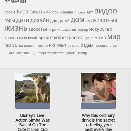
ПОЗНАЧКИ
видео
Киев
google
Китай
Нью-Йорк
арт
Украина
Япония
дом
дети
дизайн
горы
животные
для детей
еда
жизнь
искусство
здоровье
игра
игрушки
интерьер
мир
кофе
красота
мама
кот
казино
комфорт
кино
кухня
море
ню
опыт
отдых
остров
на пляже
понедельник
новости
семья
солнце
туалет
юмор
снег
спорт
творчество