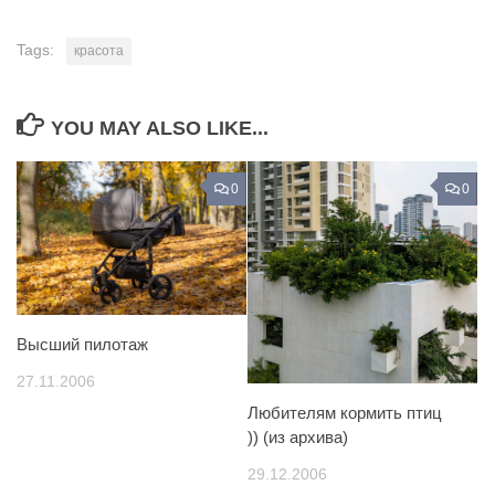
Tags:
красота
YOU MAY ALSO LIKE...
0
0
Высший пилотаж
27.11.2006
Любителям кормить птиц
)) (из архива)
29.12.2006