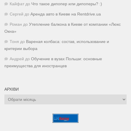
Кайфат
до
Что такое дипопер или дипоперы? :)
Сергей
до
Аренда авто в Киеве на Rentdrive.ua
Роман
до
Утепление балкона в Киеве от компании «Люкс
Окна»
Тоня
до
Вареная колбаса: состав, использование и
критерии выбора
Андрей
до
Обучение в вузах Польши: основные
преимущества для иностранцев
АРХІВИ
Архіви