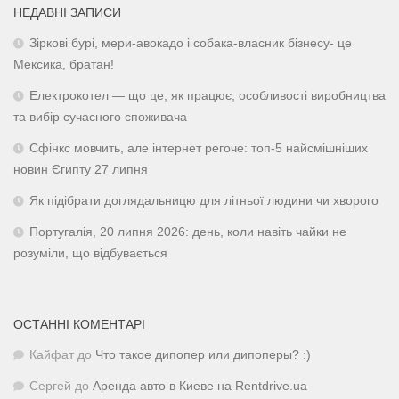
НЕДАВНІ ЗАПИСИ
Зіркові бурі, мери-авокадо і собака-власник бізнесу- це
Мексика, братан!
Електрокотел — що це, як працює, особливості виробництва
та вибір сучасного споживача
Сфінкс мовчить, але інтернет регоче: топ-5 найсмішніших
новин Єгипту 27 липня
Як підібрати доглядальницю для літньої людини чи хворого
Португалія, 20 липня 2026: день, коли навіть чайки не
розуміли, що відбувається
ОСТАННІ КОМЕНТАРІ
Кайфат
до
Что такое дипопер или дипоперы? :)
Сергей
до
Аренда авто в Киеве на Rentdrive.ua