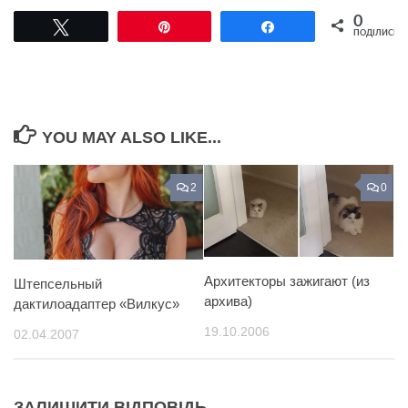
0
Tвітнути
Pin
Поділитися
ПОДІЛИСЬ
YOU MAY ALSO LIKE...
2
0
Архитекторы зажигают (из
Штепсельный
архива)
дактилоадаптер «Вилкус»
19.10.2006
02.04.2007
ЗАЛИШИТИ ВІДПОВІДЬ