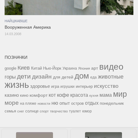
НАЙЦІКАВІШЕ
Вооруженная Америка
14.03.2008
ПОЗНАЧКИ
видео
Киев
google
Китай
Нью-Йорк
арт
Украина
Япония
дом
дети
дизайн
горы
животные
для детей
еда
жизнь
искусство
здоровье
игра
игрушки
интерьер
мир
кофе
красота
мама
кот
казино
комфорт
кино
кухня
море
ню
опыт
отдых
остров
на пляже
понедельник
новости
семья
солнце
туалет
юмор
снег
спорт
творчество