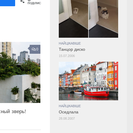
ділитися
ПОДІЛИСЬ
НАЙЦІКАВІШЕ
0
Танцор диско
15.07.2006
НАЙЦІКАВІШЕ
сный зверь!
Оседлала
28.08.2007