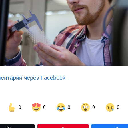
ентарии через Facebook
0
0
0
0
0
Share on Facebook
Share on LinkedIn