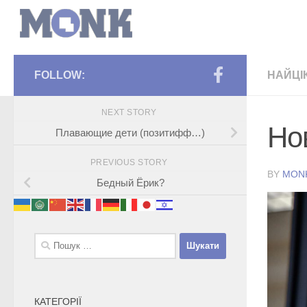
FOLLOW:
НАЙЦІ
NEXT STORY
Но
Плавающие дети (позитифф…)
PREVIOUS STORY
BY
MON
Бедный Ёрик?
Пошук:
КАТЕГОРІЇ