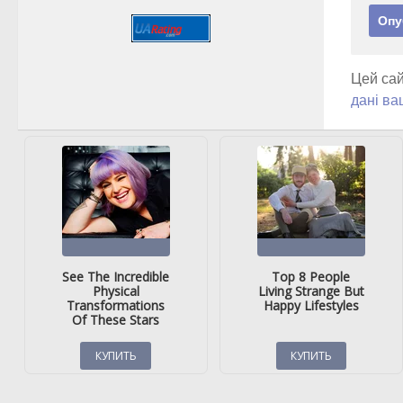
Цей сай
дані ва