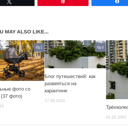
Tвітнути
Pin
По
Share on Pinterest
U MAY ALSO LIKE...
1
0
Блог путешествий: как
развеяться на
ьные фото со
карантине
 (37 фото)
17.06.2020
10
Трёхколе
01.02.2007