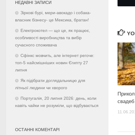
НЕДАВНІ ЗАПИСИ
Зіркові бурі, мери-авокадо і собака-
власник бізнесу- це Мексика, братан!
Електрокотел — що це, як працює,
YO
особливості виробництва та вибір
сучасного споживача
Сфінкс мовчить, але інтернет регоче:
топ-5 найсмішніших новин Єгипту 27
липня
Як підібрати доглядальницю для
літньої людини чи хворого
Прикол
Португалія, 20 липня 2026: день, коли
свадеб
навіть чайки не розуміли, що відбувається
11.06.20
ОСТАННІ КОМЕНТАРІ