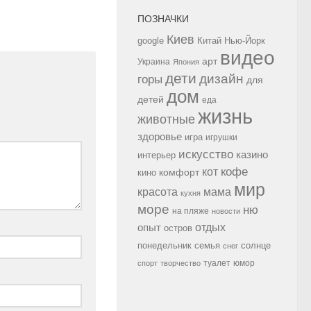
ПОЗНАЧКИ
Киев
google
Китай
Нью-Йорк
видео
арт
Украина
Япония
дети
дизайн
горы
для
дом
детей
еда
жизнь
животные
здоровье
игра
игрушки
искусство
казино
интерьер
кофе
кот
комфорт
кино
мир
красота
мама
кухня
море
ню
на пляже
новости
опыт
отдых
остров
семья
солнце
понедельник
снег
туалет
юмор
спорт
творчество