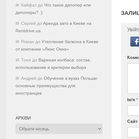
Кайфат
до
Что такое дипопер или
ЗАЛИ
дипоперы? :)
Сергей
до
Аренда авто в Киеве на
Увійт
Rentdrive.ua
Роман
до
Утепление балкона в Киеве
от компании «Люкс Окна»
Коме
Тоня
до
Вареная колбаса: состав,
использование и критерии выбора
Андрей
до
Обучение в вузах Польши:
основные преимущества для
иностранцев
Ім'я
*
АРХІВИ
Сайт
Архіви