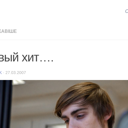
С
КАВІШЕ
вый хит….
K
·
27.03.2007