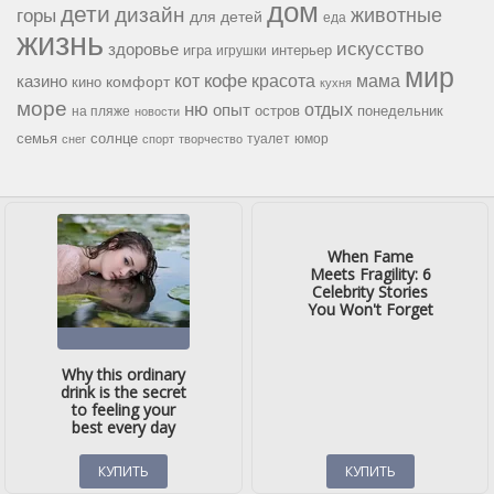
дом
дети
дизайн
горы
животные
для детей
еда
жизнь
искусство
здоровье
игра
игрушки
интерьер
мир
кофе
красота
мама
кот
казино
комфорт
кино
кухня
море
ню
опыт
отдых
остров
на пляже
понедельник
новости
семья
солнце
туалет
юмор
снег
спорт
творчество