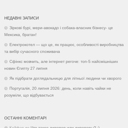
НЕДАВНІ ЗАПИСИ
Зіркові бурі, мери-авокадо і собака-власник бізнесу- це
Мексика, братан!
Електрокотел — що це, як працює, особливості виробництва
та вибір сучасного споживача
Сфінкс мовчить, але інтернет регоче: топ-5 найсмішніших
новин Єгипту 27 липня
Як підібрати доглядальницю для літньої людини чи хворого
Португалія, 20 липня 2026: день, коли навіть чайки не
розуміли, що відбувається
ОСТАННІ КОМЕНТАРІ
Кайфат
до
Что такое дипопер или дипоперы? :)