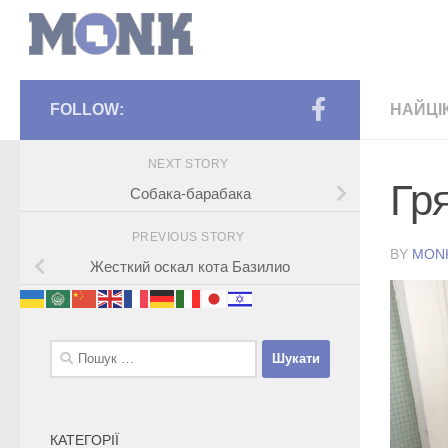
FOLLOW:
НАЙЦІ
NEXT STORY
Гр
Собака-барабака
PREVIOUS STORY
BY
MON
Жесткий оскал кота Базилио
Пошук:
КАТЕГОРІЇ