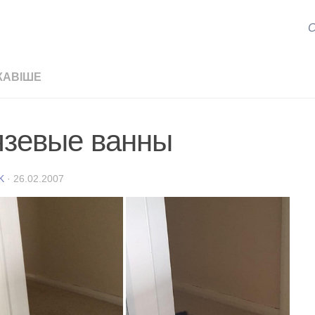
С
КАВІШЕ
язевые ванны
K
·
26.02.2007