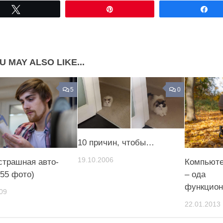
Share on Facebook
Share on LinkedIn
Tвітнути
Pin
По
Share on Pinterest
U MAY ALSO LIKE...
5
0
10 причин, чтобы…
19.10.2006
страшная авто-
Компьюте
(55 фото)
– ода
функцион
09
22.01.2013