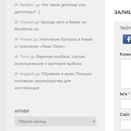
Кайфат
до
Что такое дипопер или
ЗАЛИ
дипоперы? :)
Сергей
до
Аренда авто в Киеве на
Увійт
Rentdrive.ua
Роман
до
Утепление балкона в Киеве
от компании «Люкс Окна»
Коме
Тоня
до
Вареная колбаса: состав,
использование и критерии выбора
Андрей
до
Обучение в вузах Польши:
основные преимущества для
иностранцев
Ім'я
*
АРХІВИ
Сайт
Архіви