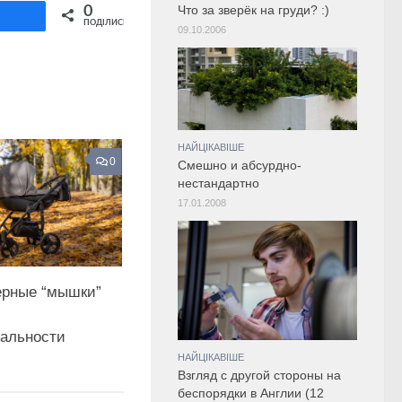
Share on Twitter
0
Что за зверёк на груди? :)
ділитися
ПОДІЛИСЬ
09.10.2006
НАЙЦІКАВІШЕ
0
Смешно и абсурдно-
нестандартно
17.01.2008
рные “мышки”
альности
НАЙЦІКАВІШЕ
Взгляд с другой стороны на
беспорядки в Англии (12