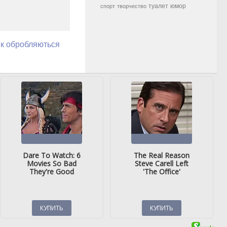
туалет
юмор
спорт
творчество
як обробляються