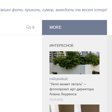
мішні фото, приколи, гумор, анекдоти та веселі історії
0
MORE
ИНТЕРЕСНОЕ
НАЙЦІКАВІШЕ
“Уилл может летать” –
фотопроект арт-директора
Алана Лоуренса
23.10.2015