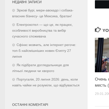
НЕДАВНІ ЗАПИСИ
Зіркові бурі, мери-авокадо і собака-
власник бізнесу- це Мексика, братан!
Електрокотел — що це, як працює,
YO
особливості виробництва та вибір
сучасного споживача
Сфінкс мовчить, але інтернет регоче:
топ-5 найсмішніших новин Єгипту 27
липня
Як підібрати доглядальницю для
літньої людини чи хворого
Очень 
Португалія, 20 липня 2026: день, коли
месть 
навіть чайки не розуміли, що відбувається
29.01.20
ОСТАННІ КОМЕНТАРІ