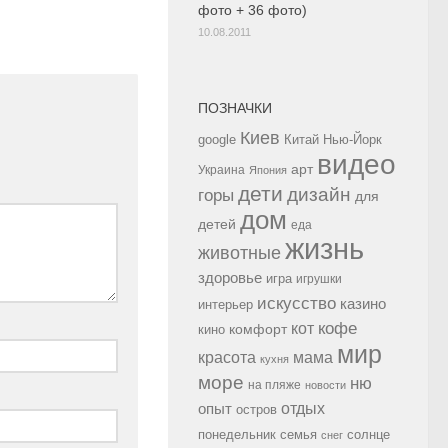
фото + 36 фото)
10.08.2011
ПОЗНАЧКИ
Киев
google
Китай
Нью-Йорк
видео
арт
Украина
Япония
дети
дизайн
горы
для
дом
детей
еда
жизнь
животные
здоровье
игра
игрушки
искусство
казино
интерьер
кофе
кот
комфорт
кино
мир
красота
мама
кухня
море
ню
на пляже
новости
опыт
отдых
остров
семья
солнце
понедельник
снег