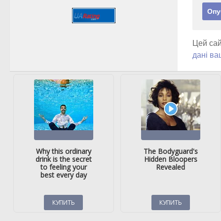
Цей сай
дані ва