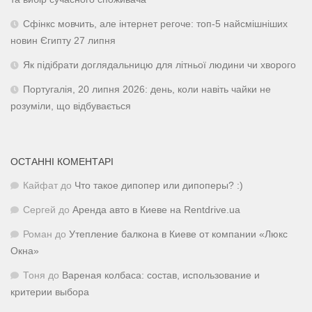
Сфінкс мовчить, але інтернет регоче: топ-5 найсмішніших
новин Єгипту 27 липня
Як підібрати доглядальницю для літньої людини чи хворого
Португалія, 20 липня 2026: день, коли навіть чайки не
розуміли, що відбувається
ОСТАННІ КОМЕНТАРІ
Кайфат
до
Что такое дипопер или дипоперы? :)
Сергей
до
Аренда авто в Киеве на Rentdrive.ua
Роман
до
Утепление балкона в Киеве от компании «Люкс
Окна»
Тоня
до
Вареная колбаса: состав, использование и
критерии выбора