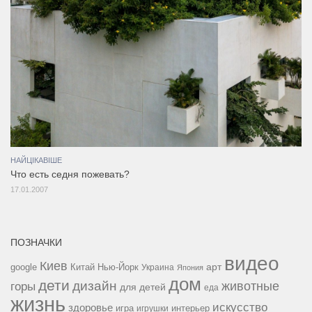
НАЙЦІКАВІШЕ
Что есть седня пожевать?
17.01.2007
ПОЗНАЧКИ
видео
Киев
google
Китай
Нью-Йорк
арт
Украина
Япония
дом
дети
дизайн
горы
животные
для детей
еда
жизнь
искусство
здоровье
игра
игрушки
интерьер