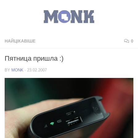
НАЙЦІКАВІШЕ
0
Пятница пришла :)
BY
MONK
·
23.02.2007