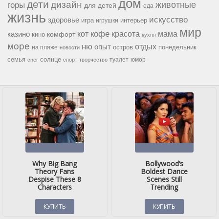
дом
дети
дизайн
горы
животные
для детей
еда
жизнь
искусство
здоровье
игра
игрушки
интерьер
мир
кофе
красота
мама
кот
казино
комфорт
кино
кухня
море
ню
опыт
отдых
остров
на пляже
понедельник
новости
семья
солнце
туалет
юмор
снег
спорт
творчество