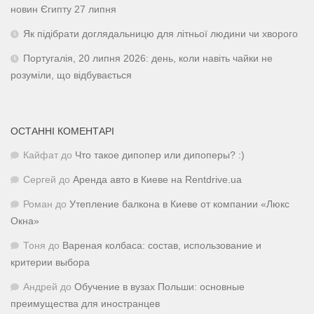
новин Єгипту 27 липня
Як підібрати доглядальницю для літньої людини чи хворого
Португалія, 20 липня 2026: день, коли навіть чайки не
розуміли, що відбувається
ОСТАННІ КОМЕНТАРІ
Кайфат
до
Что такое дипопер или дипоперы? :)
Сергей
до
Аренда авто в Киеве на Rentdrive.ua
Роман
до
Утепление балкона в Киеве от компании «Люкс
Окна»
Тоня
до
Вареная колбаса: состав, использование и
критерии выбора
Андрей
до
Обучение в вузах Польши: основные
преимущества для иностранцев