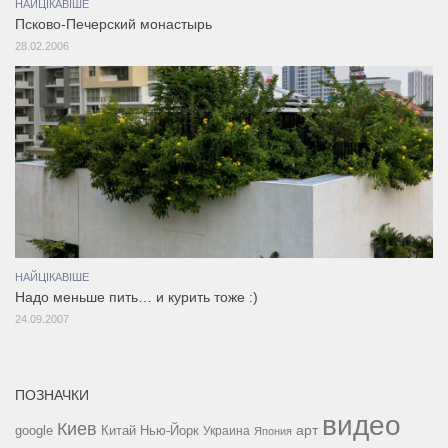
НАЙЦІКАВІШЕ
Псково-Печерский монастырь
28.02.2006
НАЙЦІКАВІШЕ
Надо меньше пить… и курить тоже :)
24.09.2007
ПОЗНАЧКИ
видео
Киев
google
Китай
Нью-Йорк
арт
Украина
Япония