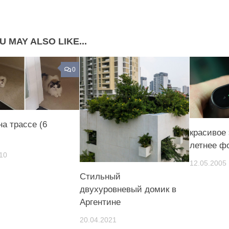
Share on Pinterest
U MAY ALSO LIKE...
0
на трассе (6
красивое
летнее ф
10
12.05.2005
Стильный
двухуровневый домик в
Аргентине
20.04.2021