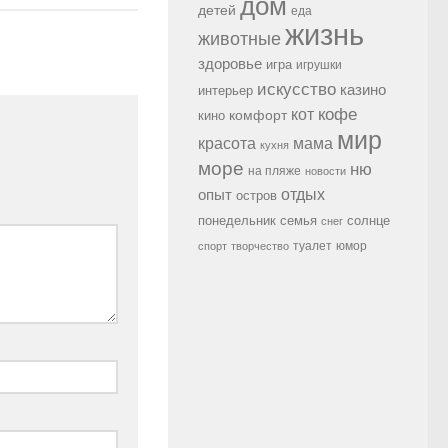
дом
детей
еда
жизнь
животные
здоровье
игра
игрушки
искусство
казино
интерьер
кофе
кот
комфорт
кино
мир
красота
мама
кухня
море
ню
на пляже
новости
опыт
отдых
остров
семья
солнце
понедельник
снег
туалет
юмор
спорт
творчество