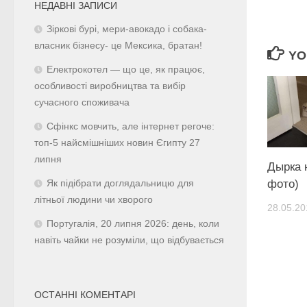
НЕДАВНІ ЗАПИСИ
Зіркові бурі, мери-авокадо і собака-
власник бізнесу- це Мексика, братан!
YO
Електрокотел — що це, як працює,
особливості виробництва та вибір
сучасного споживача
Сфінкс мовчить, але інтернет регоче:
топ-5 найсмішніших новин Єгипту 27
липня
Дырка 
фото)
Як підібрати доглядальницю для
літньої людини чи хворого
28.05.20
Португалія, 20 липня 2026: день, коли
навіть чайки не розуміли, що відбувається
ОСТАННІ КОМЕНТАРІ