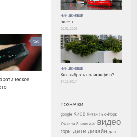
НАЙЦІКАВІШЕ
пасс..ь
30.01.2006
0
НАЙЦІКАВІШЕ
Как выбрать полиграфию?
 эротическое
17.11.2017
ото
ПОЗНАЧКИ
Киев
google
Китай
Нью-Йорк
видео
арт
Украина
Япония
дети
дизайн
горы
для