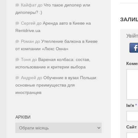
Кайфат
до
Что такое дипопер или
дипоперы? :)
ЗАЛИ
Сергей
до
Аренда авто в Киеве на
Rentdrive.ua
Увійт
Роман
до
Утепление балкона в Киеве
от компании «Люкс Окна»
Тоня
до
Вареная колбаса: состав,
Коме
использование и критерии выбора
Андрей
до
Обучение в вузах Польши:
основные преимущества для
иностранцев
Ім'я
*
АРХІВИ
Архіви
Сайт