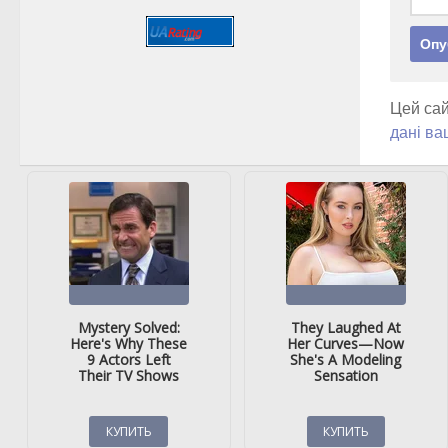
Цей сай
дані ва