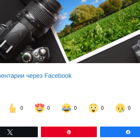
ентарии через Facebook
0
0
0
0
0
Share on Facebook
Share on LinkedIn
Tвітнути
Pin
По