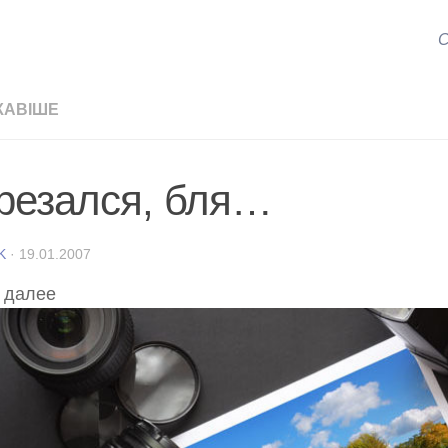
С
КАВІШЕ
резался, бля…
K
·
19.01.2007
 далее