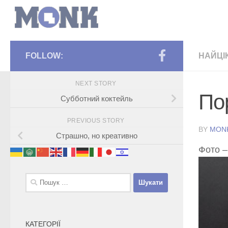
FOLLOW:
НАЙЦІ
NEXT STORY
По
Субботний коктейль
PREVIOUS STORY
BY
MON
Страшно, но креативно
Фото –
Пошук:
КАТЕГОРІЇ