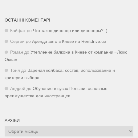
ОСТАННІ КОМЕНТАРІ
Кайфат
до
Что такое дипопер или дипоперы? :)
Сергей
до
Аренда авто в Киеве на Rentdrive.ua
Роман
до
Утепление балкона в Киеве от компании «Люкс
Окна»
Тоня
до
Вареная колбаса: состав, использование и
критерии выбора
Андрей
до
Обучение в вузах Польши: основные
преимущества для иностранцев
АРХІВИ
Архіви