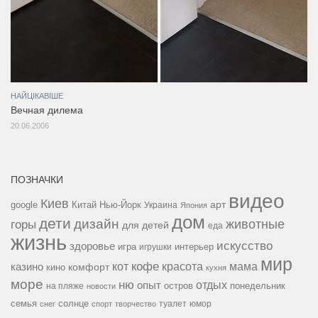
НАЙЦІКАВІШЕ
Вечная дилема
20.06.2006
ПОЗНАЧКИ
видео
Киев
google
Китай
Нью-Йорк
арт
Украина
Япония
дом
дети
дизайн
горы
животные
для детей
еда
жизнь
искусство
здоровье
игра
игрушки
интерьер
мир
кофе
красота
мама
кот
казино
комфорт
кино
кухня
море
ню
опыт
отдых
остров
на пляже
понедельник
новости
семья
солнце
туалет
юмор
снег
спорт
творчество