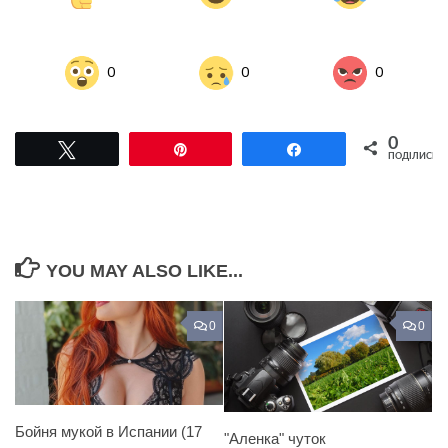
0
0
0
0
Tвітнути
Pin
Поділитися
ПОДІЛИСЬ
YOU MAY ALSO LIKE...
0
0
Бойня мукой в Испании (17
"Аленка" чуток