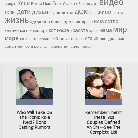
видео
Киев
google
Китай
Нью-Йорк
арт
Украина
Япония
дом
дети
дизайн
горы
животные
для детей
еда
жизнь
искусство
здоровье
игра
игрушки
интерьер
мир
кофе
красота
мама
кот
казино
комфорт
кино
кухня
море
ню
опыт
отдых
остров
на пляже
понедельник
новости
семья
солнце
туалет
юмор
снег
спорт
творчество