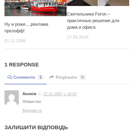
Светильники Feron –
практичные решения для
Ну и рожи….реклама
дома и офиса
презофф!
17.05.2018
01.11.2006
1 RESPONSE
Comments
1
Pingbacks
0
Анонім
22.01.2007 о 19:03
Уебанство
Відповісти
ЗАЛИШИТИ ВІДПОВІДЬ