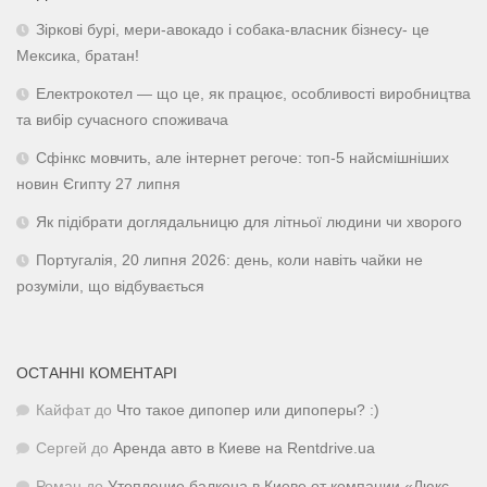
Зіркові бурі, мери-авокадо і собака-власник бізнесу- це
Мексика, братан!
Електрокотел — що це, як працює, особливості виробництва
та вибір сучасного споживача
Сфінкс мовчить, але інтернет регоче: топ-5 найсмішніших
новин Єгипту 27 липня
Як підібрати доглядальницю для літньої людини чи хворого
Португалія, 20 липня 2026: день, коли навіть чайки не
розуміли, що відбувається
ОСТАННІ КОМЕНТАРІ
Кайфат
до
Что такое дипопер или дипоперы? :)
Сергей
до
Аренда авто в Киеве на Rentdrive.ua
Роман
до
Утепление балкона в Киеве от компании «Люкс