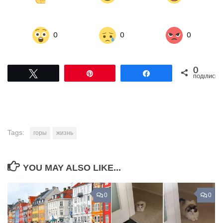
0
0
0
0
Tвітнути
Pin
Поділитися
ПОДІЛИСЬ
Tags:
горы
жизнь
YOU MAY ALSO LIKE...
0
0