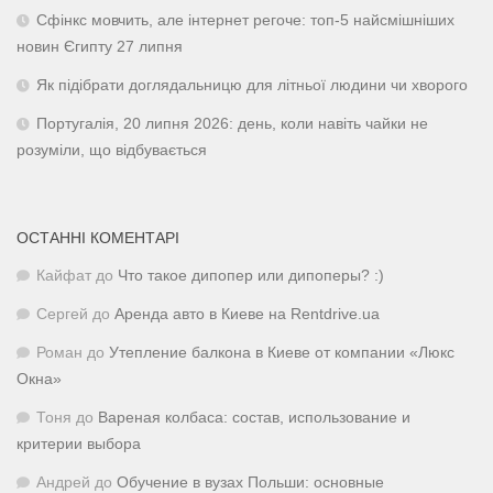
Сфінкс мовчить, але інтернет регоче: топ-5 найсмішніших
новин Єгипту 27 липня
Як підібрати доглядальницю для літньої людини чи хворого
Португалія, 20 липня 2026: день, коли навіть чайки не
розуміли, що відбувається
ОСТАННІ КОМЕНТАРІ
Кайфат
до
Что такое дипопер или дипоперы? :)
Сергей
до
Аренда авто в Киеве на Rentdrive.ua
Роман
до
Утепление балкона в Киеве от компании «Люкс
Окна»
Тоня
до
Вареная колбаса: состав, использование и
критерии выбора
Андрей
до
Обучение в вузах Польши: основные