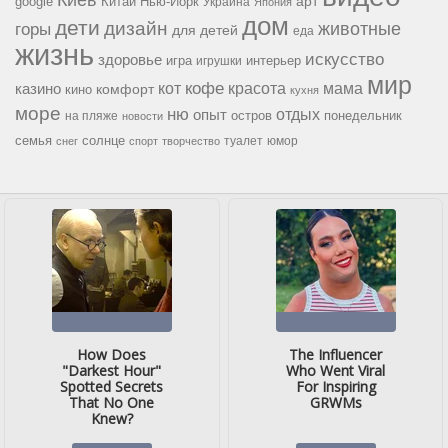
Киев
google
Китай
Нью-Йорк
арт
Украина
Япония
дом
дети
дизайн
горы
животные
для детей
еда
жизнь
искусство
здоровье
игра
игрушки
интерьер
мир
кофе
красота
мама
кот
казино
комфорт
кино
кухня
море
ню
опыт
отдых
остров
на пляже
понедельник
новости
семья
солнце
туалет
юмор
снег
спорт
творчество