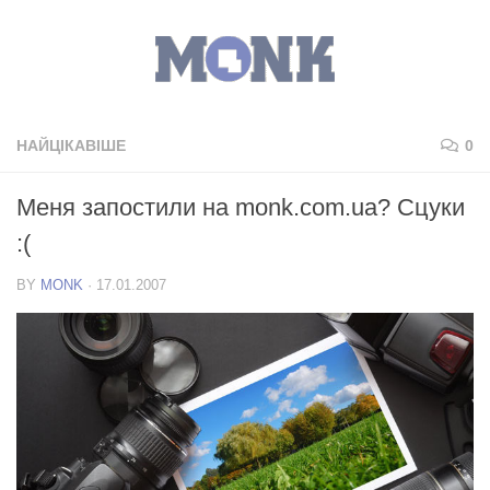
НАЙЦІКАВІШЕ
0
Меня запостили на monk.com.ua? Сцуки
:(
BY
MONK
·
17.01.2007