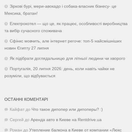
Зіркові бурі, мери-авокадо і собака-власник бізнесу- це
Мексика, братан!
Електрокотел — що це, як працює, особливості виробництва
та вибір сучасного споживача
Сфінкс мовчить, але інтернет регоче: топ-5 найсмішніших
новин Єгипту 27 липня
Як підібрати доглядальницю для літньої людини чи хворого
Португалія, 20 липня 2026: день, коли навіть чайки не
розуміли, що відбувається
ОСТАННІ КОМЕНТАРІ
Кайфат
до
Что такое дипопер или дипоперы? :)
Сергей
до
Аренда авто в Киеве на Rentdrive.ua
Роман
до
Утепление балкона в Киеве от компании «Люкс