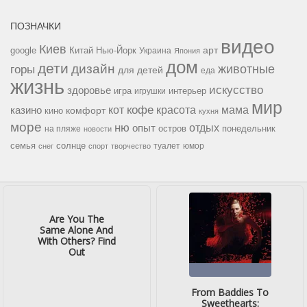
ПОЗНАЧКИ
видео
Киев
google
Китай
Нью-Йорк
арт
Украина
Япония
дом
дети
дизайн
горы
животные
для детей
еда
жизнь
искусство
здоровье
игра
игрушки
интерьер
мир
кофе
красота
мама
кот
казино
комфорт
кино
кухня
море
ню
опыт
отдых
остров
на пляже
понедельник
новости
семья
солнце
туалет
юмор
снег
спорт
творчество