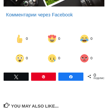
Комментарии через Facebook
0
0
0
0
0
0
0
Tвітнути
Pin
Поділитися
ПОДІЛИСЬ
YOU MAY ALSO LIKE...