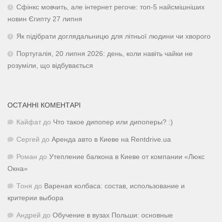
Сфінкс мовчить, але інтернет регоче: топ-5 найсмішніших
новин Єгипту 27 липня
Як підібрати доглядальницю для літньої людини чи хворого
Португалія, 20 липня 2026: день, коли навіть чайки не
розуміли, що відбувається
ОСТАННІ КОМЕНТАРІ
Кайфат
до
Что такое дипопер или дипоперы? :)
Сергей
до
Аренда авто в Киеве на Rentdrive.ua
Роман
до
Утепление балкона в Киеве от компании «Люкс
Окна»
Тоня
до
Вареная колбаса: состав, использование и
критерии выбора
Андрей
до
Обучение в вузах Польши: основные