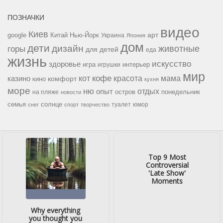
ПОЗНАЧКИ
видео
Киев
google
Китай
Нью-Йорк
арт
Украина
Япония
дом
дети
дизайн
горы
животные
для детей
еда
жизнь
искусство
здоровье
игра
игрушки
интерьер
мир
кофе
красота
мама
кот
казино
комфорт
кино
кухня
море
ню
опыт
отдых
остров
на пляже
понедельник
новости
семья
солнце
туалет
юмор
снег
спорт
творчество