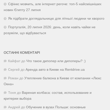
Сфінкс мовчить, але інтернет регоче: топ-5 найсмішніших
новин Єгипту 27 липня
Як підібрати доглядальницю для літньої людини чи хворого
Португалія, 20 липня 2026: день, коли навіть чайки не
розуміли, що відбувається
ОСТАННІ КОМЕНТАРІ
Кайфат
до
Что такое дипопер или дипоперы? :)
Сергей
до
Аренда авто в Киеве на Rentdrive.ua
Роман
до
Утепление балкона в Киеве от компании «Люкс
Окна»
Тоня
до
Вареная колбаса: состав, использование и
критерии выбора
Андрей
до
Обучение в вузах Польши: основные