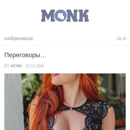
НАЙЦІКАВІШЕ
0
Переговоры…
BY
MONK
·
12.12.2006