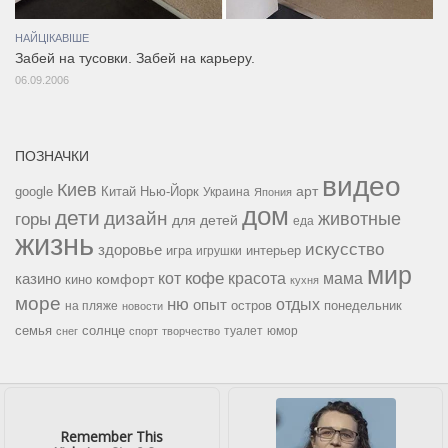
НАЙЦІКАВІШЕ
Забей на тусовки. Забей на карьеру.
06.09.2006
ПОЗНАЧКИ
видео
Киев
google
Китай
Нью-Йорк
арт
Украина
Япония
дом
дети
дизайн
горы
животные
для детей
еда
жизнь
искусство
здоровье
игра
игрушки
интерьер
мир
кофе
красота
мама
кот
казино
комфорт
кино
кухня
море
ню
опыт
отдых
остров
на пляже
понедельник
новости
семья
солнце
туалет
юмор
снег
спорт
творчество