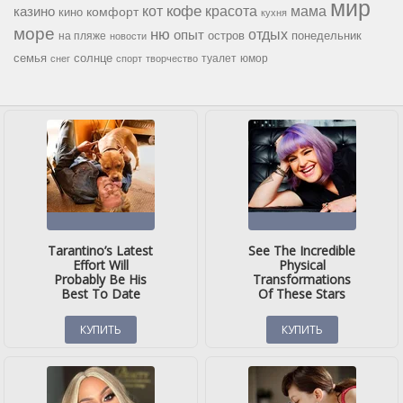
мир
кофе
красота
мама
кот
казино
комфорт
кино
кухня
море
ню
опыт
отдых
остров
на пляже
понедельник
новости
семья
солнце
туалет
юмор
снег
спорт
творчество