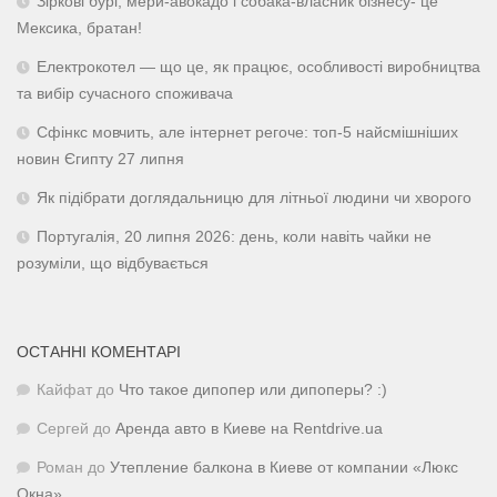
Зіркові бурі, мери-авокадо і собака-власник бізнесу- це
Мексика, братан!
Електрокотел — що це, як працює, особливості виробництва
та вибір сучасного споживача
Сфінкс мовчить, але інтернет регоче: топ-5 найсмішніших
новин Єгипту 27 липня
Як підібрати доглядальницю для літньої людини чи хворого
Португалія, 20 липня 2026: день, коли навіть чайки не
розуміли, що відбувається
ОСТАННІ КОМЕНТАРІ
Кайфат
до
Что такое дипопер или дипоперы? :)
Сергей
до
Аренда авто в Киеве на Rentdrive.ua
Роман
до
Утепление балкона в Киеве от компании «Люкс
Окна»