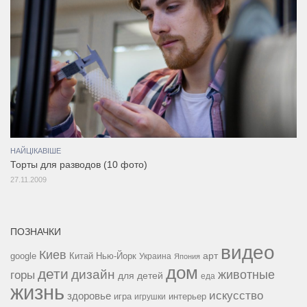
НАЙЦІКАВІШЕ
Торты для разводов (10 фото)
27.11.2009
ПОЗНАЧКИ
видео
Киев
google
Китай
Нью-Йорк
арт
Украина
Япония
дом
дети
дизайн
горы
животные
для детей
еда
жизнь
искусство
здоровье
игра
игрушки
интерьер