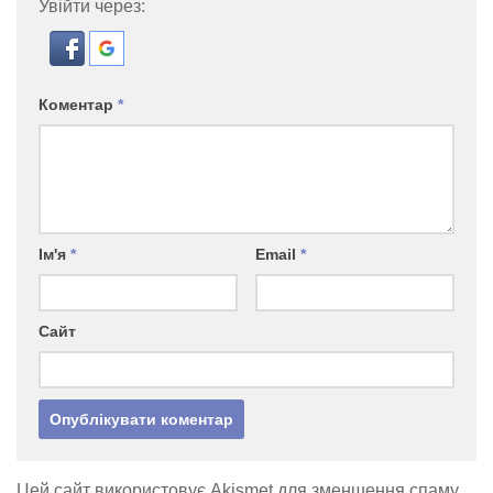
Увійти через:
Коментар
*
Ім'я
*
Email
*
Сайт
Цей сайт використовує Akismet для зменшення спаму.