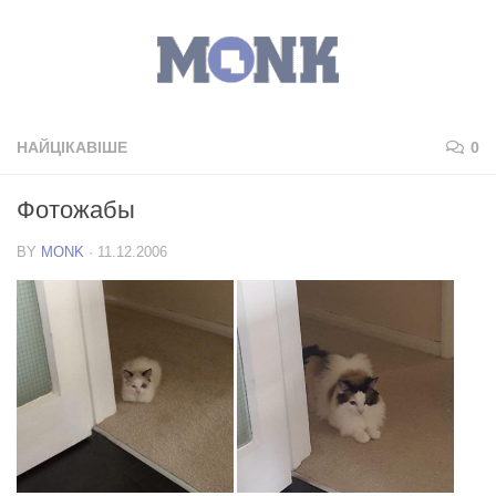
НАЙЦІКАВІШЕ
0
Фотожабы
BY
MONK
·
11.12.2006