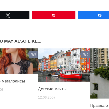
Share on Facebook
Share on LinkedIn
Tвітнути
Pin
По
Share on Pinterest
U MAY ALSO LIKE...
5
0
 мегаполисы
Детские мечты
06
12.06.2007
Правда о