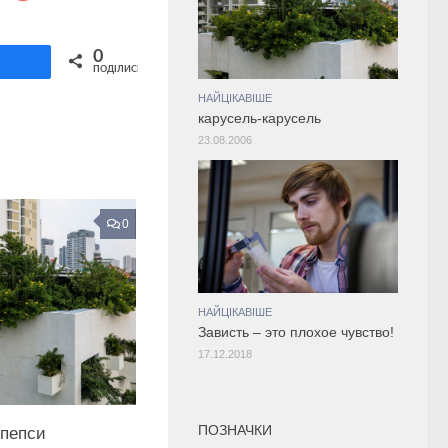
Share on Twitter
0
ділитися
ПОДІЛИСЬ
НАЙЦІКАВІШЕ
карусель-карусель
23.08.2006
0
НАЙЦІКАВІШЕ
Зависть – это плохое чувство!
17.12.2018
ПОЗНАЧКИ
 пепси