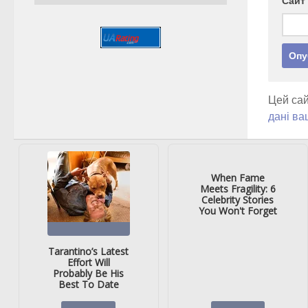
Сайт
Цей сай
дані ва