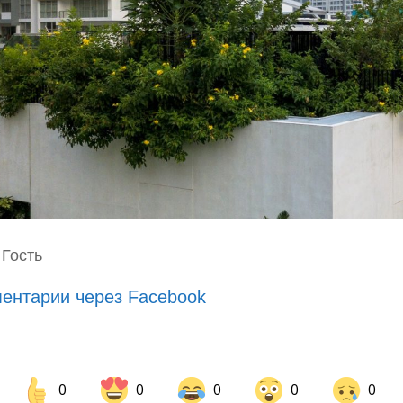
 Гость
ентарии через Facebook
0
0
0
0
0