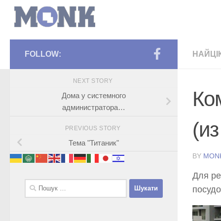
FOLLOW:
НАЙЦІ
NEXT STORY
Ко
Дома у системного
администратора…
(из
PREVIOUS STORY
Тема "Титаник"
BY
MON
Для ре
Пошук:
посудо