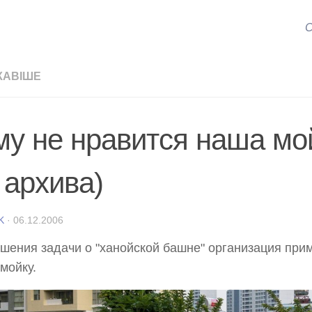
С
КАВІШЕ
му не нравится наша м
 архива)
K
·
06.12.2006
шения задачи о "ханойской башне" организация прим
мойку.