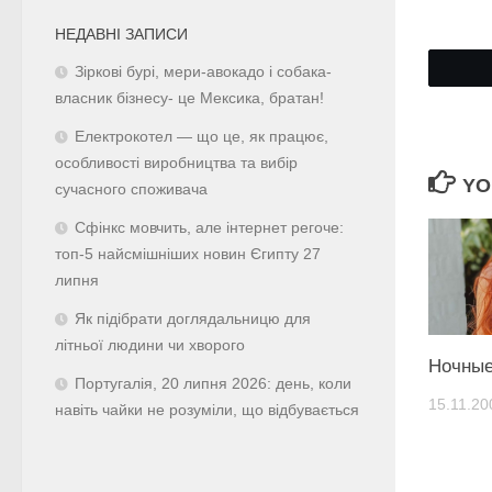
НЕДАВНІ ЗАПИСИ
Зіркові бурі, мери-авокадо і собака-
власник бізнесу- це Мексика, братан!
Електрокотел — що це, як працює,
особливості виробництва та вибір
YO
сучасного споживача
Сфінкс мовчить, але інтернет регоче:
топ-5 найсмішніших новин Єгипту 27
липня
Як підібрати доглядальницю для
літньої людини чи хворого
Ночные
Португалія, 20 липня 2026: день, коли
15.11.20
навіть чайки не розуміли, що відбувається