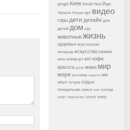
Киев
google
Китай
Нью-Йорк
видео
арт
Украина
Япония
дети
дизайн
горы
для
дом
детей
еда
жизнь
животные
здоровье
игра
игрушки
искусство
казино
интерьер
кофе
кот
комфорт
кино
мир
красота
мама
кухня
море
ню
на пляже
новости
опыт
отдых
остров
семья
солнце
понедельник
снег
туалет
юмор
спорт
творчество