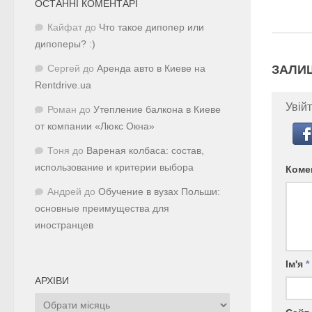
ОСТАННІ КОМЕНТАРІ
Кайфат
до
Что такое дипопер или
дипоперы? :)
ЗАЛИ
Сергей
до
Аренда авто в Киеве на
Rentdrive.ua
Увійт
Роман
до
Утепление балкона в Киеве
от компании «Люкс Окна»
Тоня
до
Вареная колбаса: состав,
использование и критерии выбора
Коме
Андрей
до
Обучение в вузах Польши:
основные преимущества для
иностранцев
Ім'я
*
АРХІВИ
Архіви