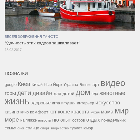
ВЕСЕЛІ ЗОБРАЖЕННЯ ТА ФОТО
Удачность этих кадров зашкаливает!
18.02.2017
ПОЗНАЧКИ
видео
Киев
google
Китай
Нью-Йорк
арт
Украина
Япония
дом
дети
дизайн
горы
животные
для детей
еда
жизнь
искусство
здоровье
игра
игрушки
интерьер
мир
кофе
красота
мама
кот
казино
комфорт
кино
кухня
море
ню
опыт
отдых
остров
на пляже
понедельник
новости
семья
солнце
туалет
юмор
снег
спорт
творчество