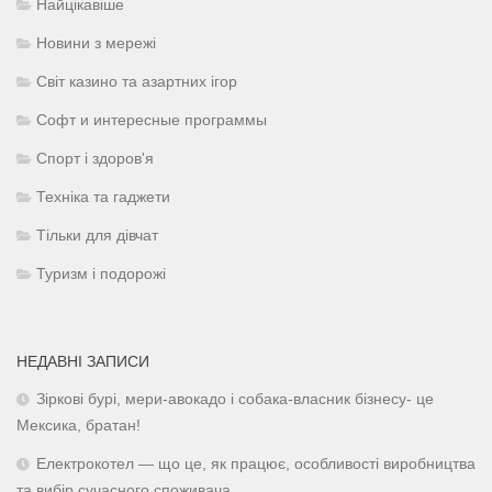
Найцікавіше
Новини з мережі
Світ казино та азартних ігор
Софт и интересные программы
Спорт і здоров'я
Техніка та гаджети
Тільки для дівчат
Туризм і подорожі
НЕДАВНІ ЗАПИСИ
Зіркові бурі, мери-авокадо і собака-власник бізнесу- це
Мексика, братан!
Електрокотел — що це, як працює, особливості виробництва
та вибір сучасного споживача