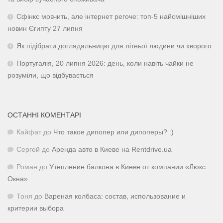
Сфінкс мовчить, але інтернет регоче: топ-5 найсмішніших
новин Єгипту 27 липня
Як підібрати доглядальницю для літньої людини чи хворого
Португалія, 20 липня 2026: день, коли навіть чайки не
розуміли, що відбувається
ОСТАННІ КОМЕНТАРІ
Кайфат
до
Что такое дипопер или дипоперы? :)
Сергей
до
Аренда авто в Киеве на Rentdrive.ua
Роман
до
Утепление балкона в Киеве от компании «Люкс
Окна»
Тоня
до
Вареная колбаса: состав, использование и
критерии выбора