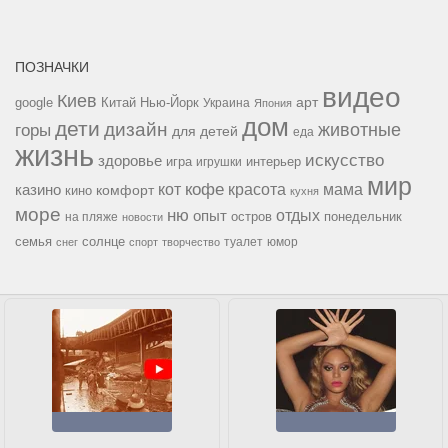
ПОЗНАЧКИ
видео
Киев
google
Китай
Нью-Йорк
арт
Украина
Япония
дом
дети
дизайн
горы
животные
для детей
еда
жизнь
искусство
здоровье
игра
игрушки
интерьер
мир
кофе
красота
мама
кот
казино
комфорт
кино
кухня
море
ню
опыт
отдых
остров
на пляже
понедельник
новости
семья
солнце
туалет
юмор
снег
спорт
творчество