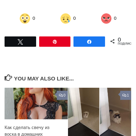
0
0
0
0
Tвітнути
Pin
Поділитися
ПОДІЛИСЬ
YOU MAY ALSO LIKE...
0
1
Как сделать свечу из
воска в домашних