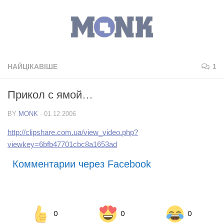
НАЙЦІКАВІШЕ
1
Прикол с ямой…
BY
MONK
·
01.12.2006
http://clipshare.com.ua/view_video.php?
viewkey=6bfb47701cbc8a1653ad
Комментарии через Facebook
0
0
0