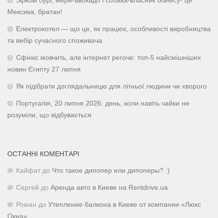
Зіркові бурі, мери-авокадо і собака-власник бізнесу- це
Мексика, братан!
Електрокотел — що це, як працює, особливості виробництва
та вибір сучасного споживача
Сфінкс мовчить, але інтернет регоче: топ-5 найсмішніших
новин Єгипту 27 липня
Як підібрати доглядальницю для літньої людини чи хворого
Португалія, 20 липня 2026: день, коли навіть чайки не
розуміли, що відбувається
ОСТАННІ КОМЕНТАРІ
Кайфат
до
Что такое дипопер или дипоперы? :)
Сергей
до
Аренда авто в Киеве на Rentdrive.ua
Роман
до
Утепление балкона в Киеве от компании «Люкс
Окна»