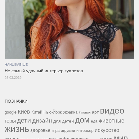
НАЙЦІКАВІШЕ
Не самый удачный интерьер туалетов
26.03.2019
ПОЗНАЧКИ
видео
Киев
google
Китай
Нью-Йорк
арт
Украина
Япония
дом
дети
дизайн
горы
животные
для детей
еда
жизнь
искусство
здоровье
игра
игрушки
интерьер
мир
красота
мама