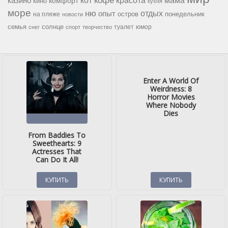
кофе
кот
казино
комфорт
кино
кухня
море
ню
опыт
отдых
остров
на пляже
понедельник
новости
семья
солнце
туалет
юмор
снег
спорт
творчество