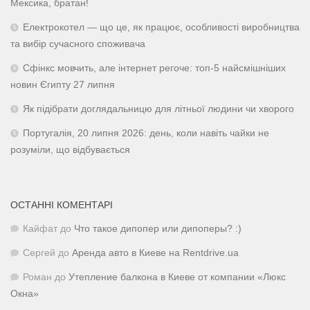
Мексика, братан!
Електрокотел — що це, як працює, особливості виробництва
та вибір сучасного споживача
Сфінкс мовчить, але інтернет регоче: топ-5 найсмішніших
новин Єгипту 27 липня
Як підібрати доглядальницю для літньої людини чи хворого
Португалія, 20 липня 2026: день, коли навіть чайки не
розуміли, що відбувається
ОСТАННІ КОМЕНТАРІ
Кайфат
до
Что такое дипопер или дипоперы? :)
Сергей
до
Аренда авто в Киеве на Rentdrive.ua
Роман
до
Утепление балкона в Киеве от компании «Люкс
Окна»