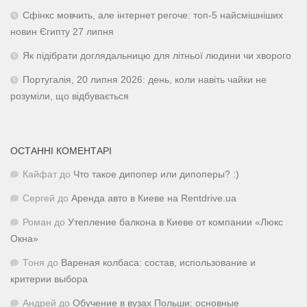
Сфінкс мовчить, але інтернет регоче: топ-5 найсмішніших
новин Єгипту 27 липня
Як підібрати доглядальницю для літньої людини чи хворого
Португалія, 20 липня 2026: день, коли навіть чайки не
розуміли, що відбувається
ОСТАННІ КОМЕНТАРІ
Кайфат
до
Что такое дипопер или дипоперы? :)
Сергей
до
Аренда авто в Киеве на Rentdrive.ua
Роман
до
Утепление балкона в Киеве от компании «Люкс
Окна»
Тоня
до
Вареная колбаса: состав, использование и
критерии выбора
Андрей
до
Обучение в вузах Польши: основные