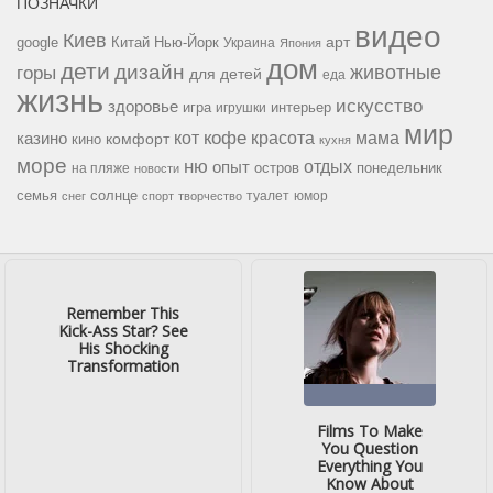
ПОЗНАЧКИ
видео
Киев
google
Китай
Нью-Йорк
арт
Украина
Япония
дом
дети
дизайн
горы
животные
для детей
еда
жизнь
искусство
здоровье
игра
игрушки
интерьер
мир
кофе
красота
мама
кот
казино
комфорт
кино
кухня
море
ню
опыт
отдых
остров
на пляже
понедельник
новости
семья
солнце
туалет
юмор
снег
спорт
творчество