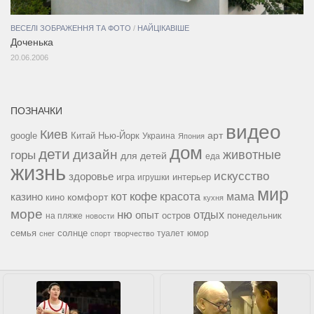
ВЕСЕЛІ ЗОБРАЖЕННЯ ТА ФОТО
/
НАЙЦІКАВІШЕ
Доченька
20.06.2006
ПОЗНАЧКИ
видео
Киев
google
Китай
Нью-Йорк
арт
Украина
Япония
дом
дети
дизайн
горы
животные
для детей
еда
жизнь
искусство
здоровье
игра
игрушки
интерьер
мир
кофе
красота
мама
кот
казино
комфорт
кино
кухня
море
ню
опыт
отдых
остров
на пляже
понедельник
новости
семья
солнце
туалет
юмор
снег
спорт
творчество