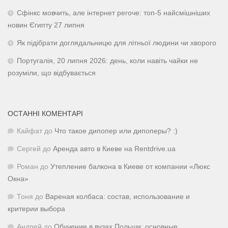
Сфінкс мовчить, але інтернет регоче: топ-5 найсмішніших
новин Єгипту 27 липня
Як підібрати доглядальницю для літньої людини чи хворого
Португалія, 20 липня 2026: день, коли навіть чайки не
розуміли, що відбувається
ОСТАННІ КОМЕНТАРІ
Кайфат
до
Что такое дипопер или дипоперы? :)
Сергей
до
Аренда авто в Киеве на Rentdrive.ua
Роман
до
Утепление балкона в Киеве от компании «Люкс
Окна»
Тоня
до
Вареная колбаса: состав, использование и
критерии выбора
Андрей
до
Обучение в вузах Польши: основные