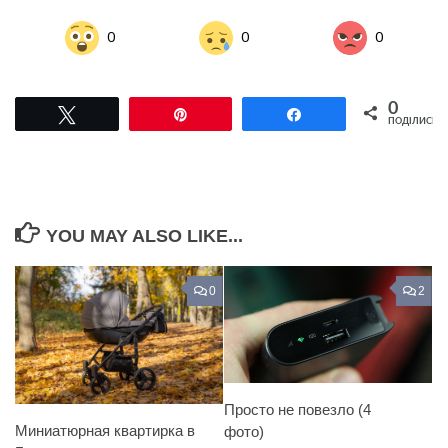
0
0
0
0
Tвітнути
Pin
Поділитися
ПОДІЛИСЬ
YOU MAY ALSO LIKE...
0
2
Просто не повезло (4
Миниатюрная квартирка в
фото)