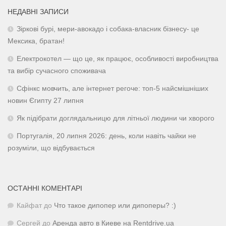
НЕДАВНІ ЗАПИСИ
Зіркові бурі, мери-авокадо і собака-власник бізнесу- це
Мексика, братан!
Електрокотел — що це, як працює, особливості виробництва
та вибір сучасного споживача
Сфінкс мовчить, але інтернет регоче: топ-5 найсмішніших
новин Єгипту 27 липня
Як підібрати доглядальницю для літньої людини чи хворого
Португалія, 20 липня 2026: день, коли навіть чайки не
розуміли, що відбувається
ОСТАННІ КОМЕНТАРІ
Кайфат
до
Что такое дипопер или дипоперы? :)
Сергей
до
Аренда авто в Киеве на Rentdrive.ua