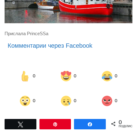
Прислала PrinceSSa
Комментарии через Facebook
0
0
0
0
0
0
0
Tвітнути
Pin
Поділитися
ПОДІЛИСЬ