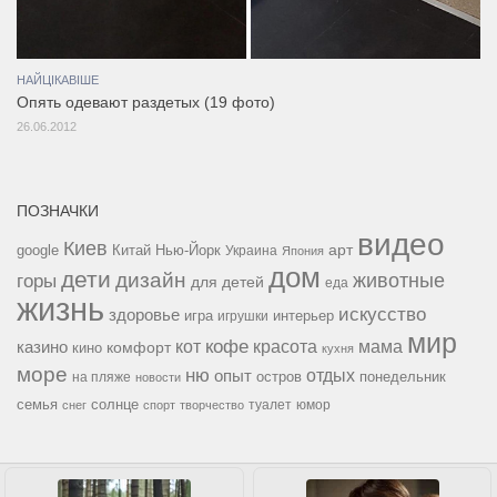
НАЙЦІКАВІШЕ
Опять одевают раздетых (19 фото)
26.06.2012
ПОЗНАЧКИ
видео
Киев
google
Китай
Нью-Йорк
арт
Украина
Япония
дом
дети
дизайн
горы
животные
для детей
еда
жизнь
искусство
здоровье
игра
игрушки
интерьер
мир
кофе
красота
мама
кот
казино
комфорт
кино
кухня
море
ню
опыт
отдых
остров
на пляже
понедельник
новости
семья
солнце
туалет
юмор
снег
спорт
творчество