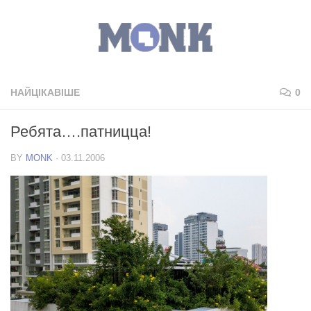
НАЙЦІКАВІШЕ
0
Ребята….патницца!
BY
MONK
·
03.11.2006