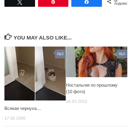
0
Tвітнути
Pin
Поділитися
ПОДІЛИСЬ
YOU MAY ALSO LIKE...
0
0
Ностальгия по прошлому
(10 фото)
16.03.2010
Всякая чернуха…
17.06.2006