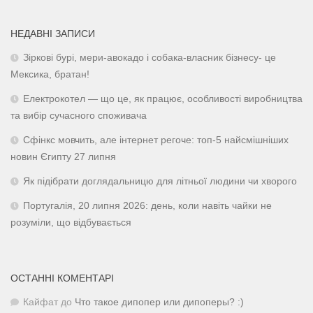
НЕДАВНІ ЗАПИСИ
Зіркові бурі, мери-авокадо і собака-власник бізнесу- це
Мексика, братан!
Електрокотел — що це, як працює, особливості виробництва
та вибір сучасного споживача
Сфінкс мовчить, але інтернет регоче: топ-5 найсмішніших
новин Єгипту 27 липня
Як підібрати доглядальницю для літньої людини чи хворого
Португалія, 20 липня 2026: день, коли навіть чайки не
розуміли, що відбувається
ОСТАННІ КОМЕНТАРІ
Кайфат
до
Что такое дипопер или дипоперы? :)