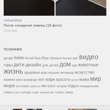
НАЙЦІКАВІШЕ
После схождения лавины (18 фото)
03.04.2009
ПОЗНАЧКИ
видео
Киев
google
Китай
Нью-Йорк
арт
Украина
Япония
дом
дети
дизайн
горы
животные
для детей
еда
жизнь
искусство
здоровье
игра
игрушки
интерьер
мир
кофе
красота
мама
кот
казино
комфорт
кино
кухня
море
ню
опыт
отдых
остров
на пляже
понедельник
новости
семья
солнце
туалет
юмор
снег
спорт
творчество