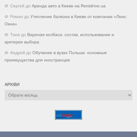
Сергей
до
Аренда авто в Киеве на Rentdrive.ua
Роман
до
Утепление балкона в Киеве от компании «Люкс
Окна»
Тоня
до
Вареная колбаса: состав, использование и
критерии выбора
Андрей
до
Обучение в вузах Польши: основные
преимущества для иностранцев
АРХІВИ
Архіви