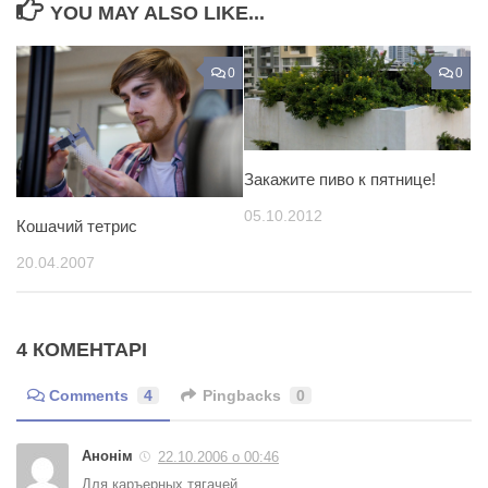
YOU MAY ALSO LIKE...
0
0
Закажите пиво к пятнице!
05.10.2012
Кошачий тетрис
20.04.2007
4 КОМЕНТАРІ
Comments
4
Pingbacks
0
Анонім
22.10.2006 о 00:46
Для каръерных тягачей