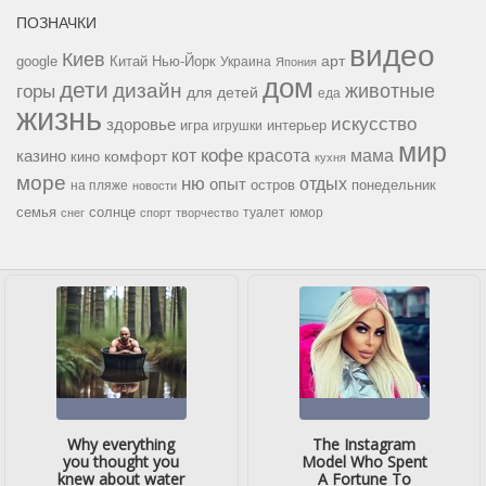
ПОЗНАЧКИ
видео
Киев
google
Китай
Нью-Йорк
арт
Украина
Япония
дом
дети
дизайн
горы
животные
для детей
еда
жизнь
искусство
здоровье
игра
игрушки
интерьер
мир
кофе
красота
мама
кот
казино
комфорт
кино
кухня
море
ню
опыт
отдых
остров
на пляже
понедельник
новости
семья
солнце
туалет
юмор
снег
спорт
творчество