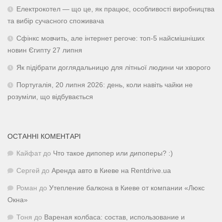
Електрокотел — що це, як працює, особливості виробництва
та вибір сучасного споживача
Сфінкс мовчить, але інтернет регоче: топ-5 найсмішніших
новин Єгипту 27 липня
Як підібрати доглядальницю для літньої людини чи хворого
Португалія, 20 липня 2026: день, коли навіть чайки не
розуміли, що відбувається
ОСТАННІ КОМЕНТАРІ
Кайфат
до
Что такое дипопер или дипоперы? :)
Сергей
до
Аренда авто в Киеве на Rentdrive.ua
Роман
до
Утепление балкона в Киеве от компании «Люкс
Окна»
Тоня
до
Вареная колбаса: состав, использование и