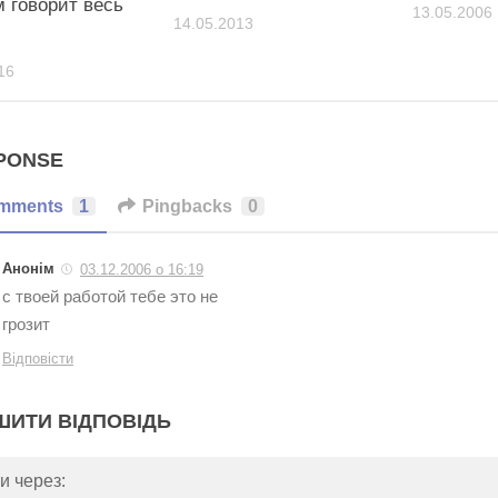
м говорит весь
13.05.2006
14.05.2013
16
PONSE
mments
1
Pingbacks
0
Анонім
03.12.2006 о 16:19
с твоей работой тебе это не
грозит
Відповісти
ШИТИ ВІДПОВІДЬ
и через: