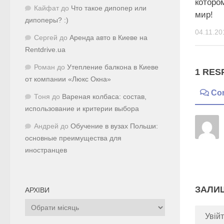
которо
Кайфат
до
Что такое дипопер или
мир!
дипоперы? :)
04.11.20
Сергей
до
Аренда авто в Киеве на
Rentdrive.ua
Роман
до
Утепление балкона в Киеве
1 RES
от компании «Люкс Окна»
Co
Тоня
до
Вареная колбаса: состав,
использование и критерии выбора
Андрей
до
Обучение в вузах Польши:
основные преимущества для
иностранцев
ЗАЛИ
АРХІВИ
Архіви
Увійт