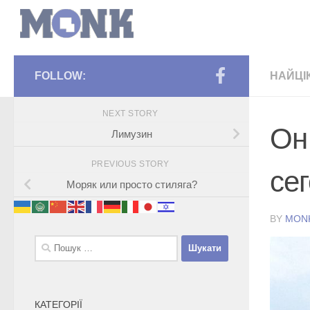
FOLLOW:
НАЙЦІ
NEXT STORY
Он
Лимузин
PREVIOUS STORY
се
Моряк или просто стиляга?
BY
MON
Пошук:
КАТЕГОРІЇ