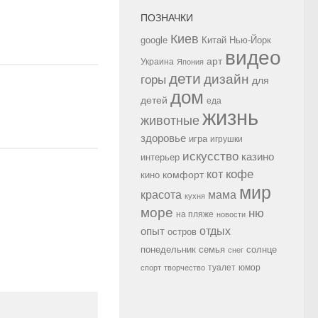
ПОЗНАЧКИ
Киев
google
Китай
Нью-Йорк
видео
арт
Украина
Япония
дети
дизайн
горы
для
дом
детей
еда
жизнь
животные
здоровье
игра
игрушки
искусство
казино
интерьер
кофе
кот
комфорт
кино
мир
красота
мама
кухня
море
ню
на пляже
новости
опыт
отдых
остров
семья
солнце
понедельник
снег
туалет
юмор
спорт
творчество