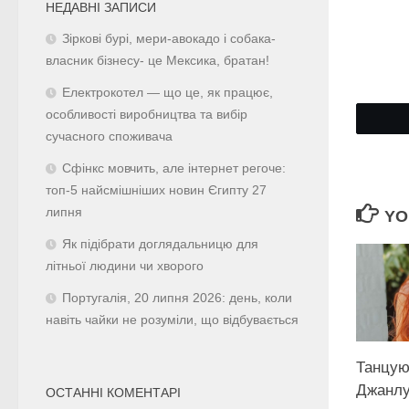
НЕДАВНІ ЗАПИСИ
Зіркові бурі, мери-авокадо і собака-
власник бізнесу- це Мексика, братан!
Електрокотел — що це, як працює,
особливості виробництва та вибір
сучасного споживача
Сфінкс мовчить, але інтернет регоче:
топ-5 найсмішніших новин Єгипту 27
липня
YO
Як підібрати доглядальницю для
літньої людини чи хворого
Португалія, 20 липня 2026: день, коли
навіть чайки не розуміли, що відбувається
Танцу
Джанлу
ОСТАННІ КОМЕНТАРІ