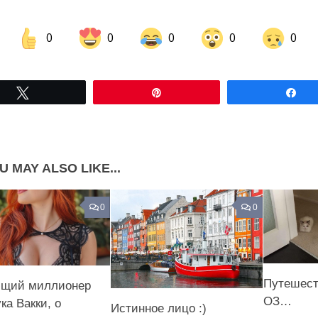
0
0
0
0
0
Share on Facebook
Share on LinkedIn
Tвітнути
Pin
По
Share on Pinterest
U MAY ALSO LIKE...
0
0
Путешест
ющий миллионер
ОЗ…
ка Вакки, о
Истинное лицо :)