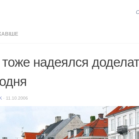
С
КАВІШЕ
 тоже надеялся доделат
годня
K
·
11.10.2006