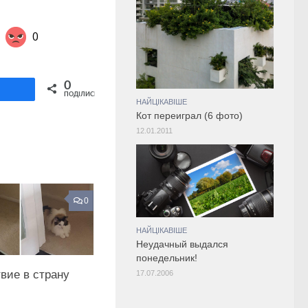
0
Share on Twitter
0
ділитися
ПОДІЛИСЬ
НАЙЦІКАВІШЕ
Кот переиграл (6 фото)
12.01.2011
0
НАЙЦІКАВІШЕ
Неудачный выдался
понедельник!
вие в страну
17.07.2006