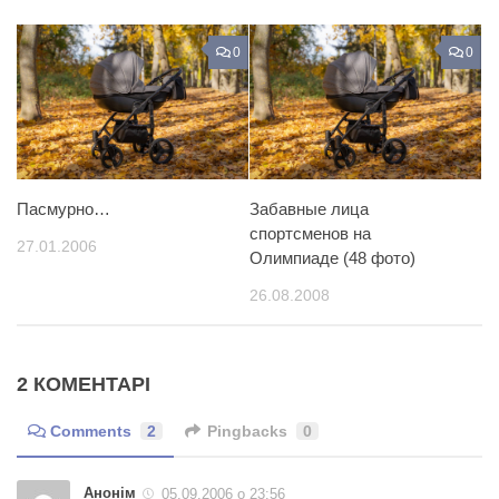
0
0
Пасмурно…
Забавные лица
спортсменов на
27.01.2006
Олимпиаде (48 фото)
26.08.2008
2 КОМЕНТАРІ
Comments
2
Pingbacks
0
Анонім
05.09.2006 о 23:56