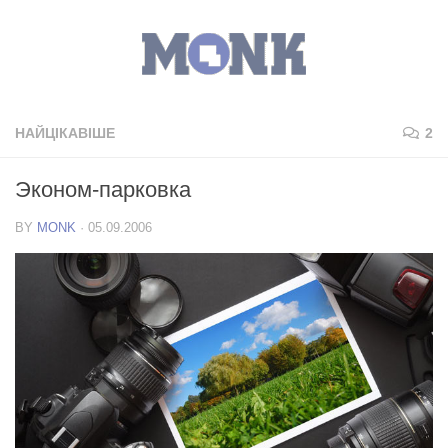
НАЙЦІКАВІШЕ
2
Эконом-парковка
BY
MONK
·
05.09.2006