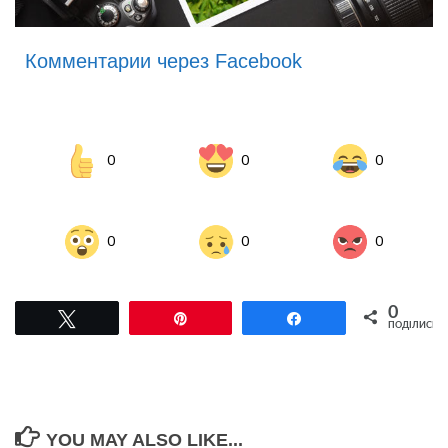
Комментарии через Facebook
0
0
0
0
0
0
0
Tвітнути
Pin
Поділитися
ПОДІЛИСЬ
YOU MAY ALSO LIKE...