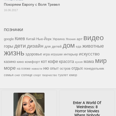
Покоряем Европу с Воля Тревел
16.06.2017
ПОЗНАЧКИ
видео
Киев
google
Китай
Нью-Йорк
арт
Украина
Япония
дом
дети
дизайн
горы
животные
для детей
еда
жизнь
искусство
здоровье
игра
игрушки
интерьер
мир
кофе
красота
мама
кот
казино
комфорт
кино
кухня
море
ню
опыт
отдых
остров
на пляже
понедельник
новости
семья
солнце
туалет
юмор
снег
спорт
творчество