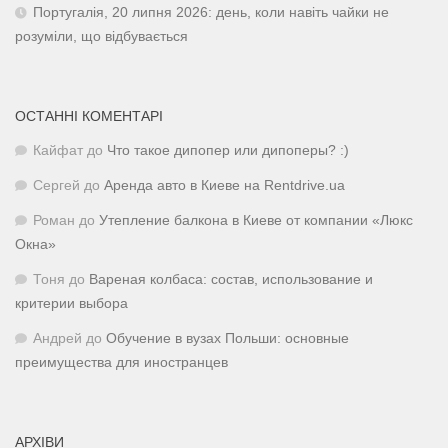
Португалія, 20 липня 2026: день, коли навіть чайки не
розуміли, що відбувається
ОСТАННІ КОМЕНТАРІ
Кайфат
до
Что такое дипопер или дипоперы? :)
Сергей
до
Аренда авто в Киеве на Rentdrive.ua
Роман
до
Утепление балкона в Киеве от компании «Люкс
Окна»
Тоня
до
Вареная колбаса: состав, использование и
критерии выбора
Андрей
до
Обучение в вузах Польши: основные
преимущества для иностранцев
АРХІВИ