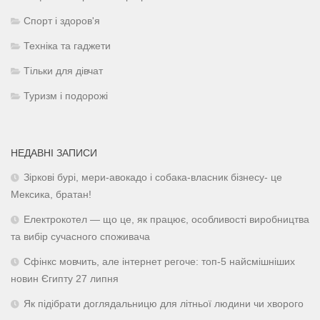
Спорт і здоров'я
Техніка та гаджети
Тільки для дівчат
Туризм і подорожі
НЕДАВНІ ЗАПИСИ
Зіркові бурі, мери-авокадо і собака-власник бізнесу- це
Мексика, братан!
Електрокотел — що це, як працює, особливості виробництва
та вибір сучасного споживача
Сфінкс мовчить, але інтернет регоче: топ-5 найсмішніших
новин Єгипту 27 липня
Як підібрати доглядальницю для літньої людини чи хворого