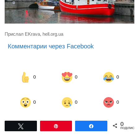
Прислал EKrava, hell.org.ua
Комментарии через Facebook
0
0
0
0
0
0
0
Tвітнути
Pin
Поділитися
ПОДІЛИСЬ