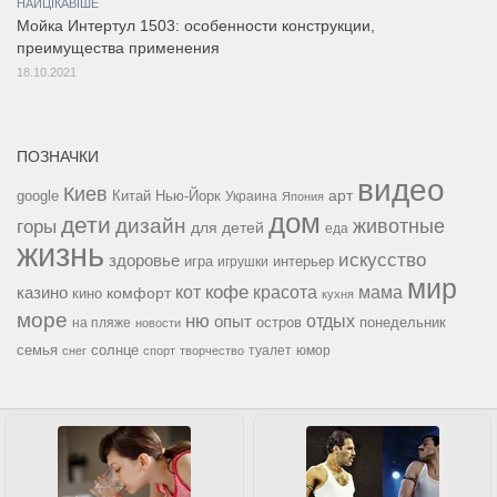
НАЙЦІКАВІШЕ
Мойка Интертул 1503: особенности конструкции,
преимущества применения
18.10.2021
ПОЗНАЧКИ
видео
Киев
google
Китай
Нью-Йорк
арт
Украина
Япония
дом
дети
дизайн
горы
животные
для детей
еда
жизнь
искусство
здоровье
игра
игрушки
интерьер
мир
кофе
красота
мама
кот
казино
комфорт
кино
кухня
море
ню
опыт
отдых
остров
на пляже
понедельник
новости
семья
солнце
туалет
юмор
снег
спорт
творчество