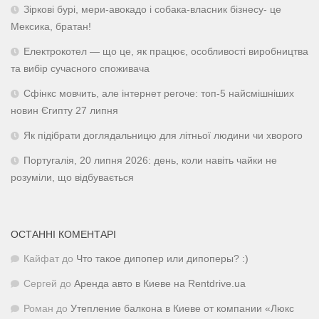
Зіркові бурі, мери-авокадо і собака-власник бізнесу- це
Мексика, братан!
Електрокотел — що це, як працює, особливості виробництва
та вибір сучасного споживача
Сфінкс мовчить, але інтернет регоче: топ-5 найсмішніших
новин Єгипту 27 липня
Як підібрати доглядальницю для літньої людини чи хворого
Португалія, 20 липня 2026: день, коли навіть чайки не
розуміли, що відбувається
ОСТАННІ КОМЕНТАРІ
Кайфат
до
Что такое дипопер или дипоперы? :)
Сергей
до
Аренда авто в Киеве на Rentdrive.ua
Роман
до
Утепление балкона в Киеве от компании «Люкс