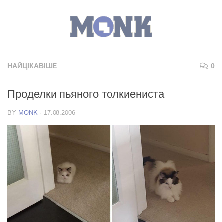
НАЙЦІКАВІШЕ
0
Проделки пьяного толкиениста
BY
MONK
·
17.08.2006