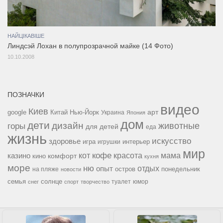
НАЙЦІКАВІШЕ
Линдсэй Лохан в полупрозрачной майке (14 Фото)
10.10.2008
ПОЗНАЧКИ
видео
Киев
google
Китай
Нью-Йорк
арт
Украина
Япония
дом
дети
дизайн
горы
животные
для детей
еда
жизнь
искусство
здоровье
игра
игрушки
интерьер
мир
кофе
красота
мама
кот
казино
комфорт
кино
кухня
море
ню
опыт
отдых
остров
на пляже
понедельник
новости
семья
солнце
туалет
юмор
снег
спорт
творчество