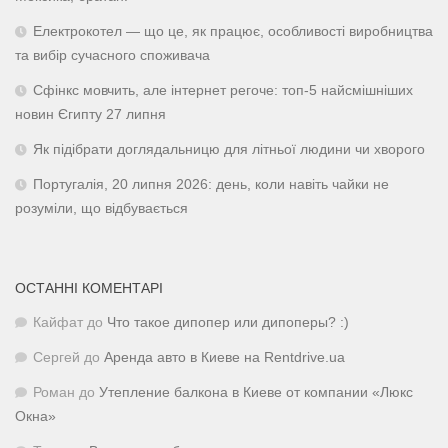
Електрокотел — що це, як працює, особливості виробництва
та вибір сучасного споживача
Сфінкс мовчить, але інтернет регоче: топ-5 найсмішніших
новин Єгипту 27 липня
Як підібрати доглядальницю для літньої людини чи хворого
Португалія, 20 липня 2026: день, коли навіть чайки не
розуміли, що відбувається
ОСТАННІ КОМЕНТАРІ
Кайфат
до
Что такое дипопер или дипоперы? :)
Сергей
до
Аренда авто в Киеве на Rentdrive.ua
Роман
до
Утепление балкона в Киеве от компании «Люкс
Окна»