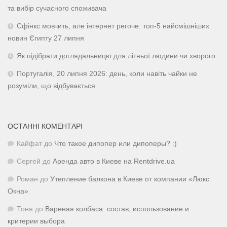
та вибір сучасного споживача
Сфінкс мовчить, але інтернет регоче: топ-5 найсмішніших
новин Єгипту 27 липня
Як підібрати доглядальницю для літньої людини чи хворого
Португалія, 20 липня 2026: день, коли навіть чайки не
розуміли, що відбувається
ОСТАННІ КОМЕНТАРІ
Кайфат
до
Что такое дипопер или дипоперы? :)
Сергей
до
Аренда авто в Киеве на Rentdrive.ua
Роман
до
Утепление балкона в Киеве от компании «Люкс
Окна»
Тоня
до
Вареная колбаса: состав, использование и
критерии выбора