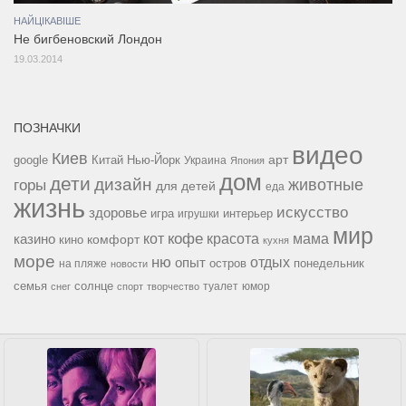
НАЙЦІКАВІШЕ
Не бигбеновский Лондон
19.03.2014
ПОЗНАЧКИ
видео
Киев
google
Китай
Нью-Йорк
арт
Украина
Япония
дом
дети
дизайн
горы
животные
для детей
еда
жизнь
искусство
здоровье
игра
игрушки
интерьер
мир
кофе
красота
мама
кот
казино
комфорт
кино
кухня
море
ню
опыт
отдых
остров
на пляже
понедельник
новости
семья
солнце
туалет
юмор
снег
спорт
творчество