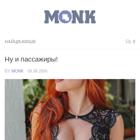
НАЙЦІКАВІШЕ
0
Ну и пассажиры!
BY
MONK
·
08.08.2006