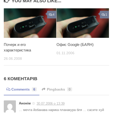
YOU MAY ALSO LIKE...
4
1
Почерк и его
Офис Google (БАЯН)
характеристика
01.11.2006
26.06.2008
6 КОМЕНТАРІВ
Comments
6
Pingbacks
0
Анонім
30.07.2006 о 13:39
… мечта йобанава нарика планакура бля … сасите хуй