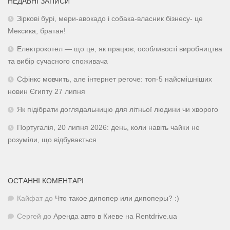
НЕДАВНІ ЗАПИСИ
Зіркові бурі, мери-авокадо і собака-власник бізнесу- це
Мексика, братан!
Електрокотел — що це, як працює, особливості виробництва
та вибір сучасного споживача
Сфінкс мовчить, але інтернет регоче: топ-5 найсмішніших
новин Єгипту 27 липня
Як підібрати доглядальницю для літньої людини чи хворого
Португалія, 20 липня 2026: день, коли навіть чайки не
розуміли, що відбувається
ОСТАННІ КОМЕНТАРІ
Кайфат
до
Что такое дипопер или дипоперы? :)
Сергей
до
Аренда авто в Киеве на Rentdrive.ua