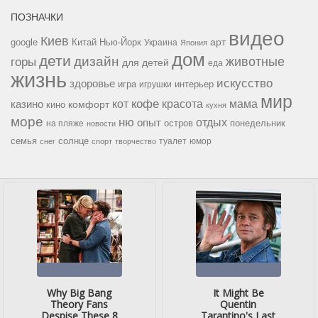
ПОЗНАЧКИ
видео
Киев
google
Китай
Нью-Йорк
арт
Украина
Япония
дом
дети
дизайн
горы
животные
для детей
еда
жизнь
искусство
здоровье
игра
игрушки
интерьер
мир
кофе
красота
мама
кот
казино
комфорт
кино
кухня
море
ню
опыт
отдых
остров
на пляже
понедельник
новости
семья
солнце
туалет
юмор
снег
спорт
творчество