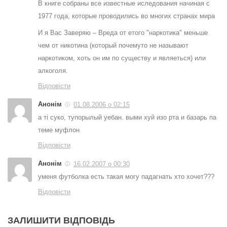
В книге собраны все известные иследования начиная с
1977 года, которые проводились во многих странах мира
И я Вас Заверяю – Вреда от етого "наркотика" меньше
чем от никотина (который почемуто не называют
наркотиком, хоть он им по существу и являеться) или
алкоголя.
Відповісти
Анонім
01.08.2006 о 02:15
а ті суко, тупорылый уебан. выми хуй изо рта и базарь па
теме муфлон
Відповісти
Анонім
16.02.2007 о 00:30
уменя футболка есть такая могу падагнать хто хочет???
Відповісти
ЗАЛИШИТИ ВІДПОВІДЬ