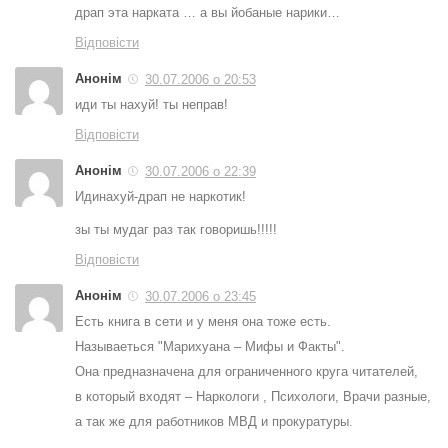
драп эта нарката … а вы йобаные нарики…
Відповісти
Анонім
30.07.2006 о 20:53
иди ты нахуй! ты неправ!
Відповісти
Анонім
30.07.2006 о 22:39
Идинахуй-драп не наркотик!
зы ты мудаг раз так говоришь!!!!!
Відповісти
Анонім
30.07.2006 о 23:45
Есть книга в сети и у меня она тоже есть.
Называеться "Марихуана – Мифы и Факты".
Она предназначена для ограниченного круга читателей,
в который входят – Наркологи , Психологи, Врачи разные,
а так же для работников МВД и прокуратуры.