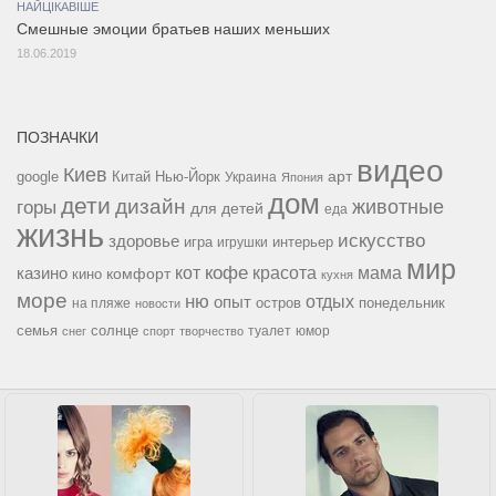
НАЙЦІКАВІШЕ
Смешные эмоции братьев наших меньших
18.06.2019
ПОЗНАЧКИ
видео
Киев
google
Китай
Нью-Йорк
арт
Украина
Япония
дом
дети
дизайн
горы
животные
для детей
еда
жизнь
искусство
здоровье
игра
игрушки
интерьер
мир
кофе
красота
мама
кот
казино
комфорт
кино
кухня
море
ню
опыт
отдых
остров
на пляже
понедельник
новости
семья
солнце
туалет
юмор
снег
спорт
творчество