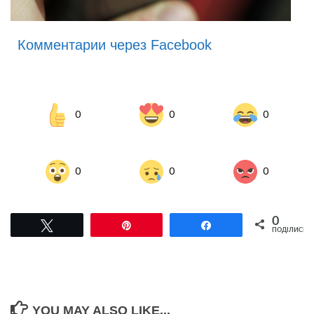
Комментарии через Facebook
0
0
0
0
0
0
0
Tвітнути
Pin
Поділитися
ПОДІЛИСЬ
YOU MAY ALSO LIKE...