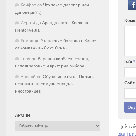
Кайфат
до
Что такое дипопер или
дипоперы? :)
Коме
Сергей
до
Аренда авто в Киеве на
Rentdrive.ua
Роман
до
Утепление балкона в Киеве
от компании «Люкс Окна»
Тоня
до
Вареная колбаса: состав,
Ім'я
*
использование и критерии выбора
Андрей
до
Обучение в вузах Польши:
Сайт
основные преимущества для
иностранцев
АРХІВИ
Архіви
Цей сай
дані ва