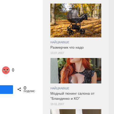
НАЙЦІКАВІШЕ
Размерчик что надо
13.07.2007
0
Share on Twitter
0
НАЙЦІКАВІШЕ
ділитися
ПОДІЛИСЬ
Модный тюнинг салона от
"Бландинко и КО"
19.01.2007