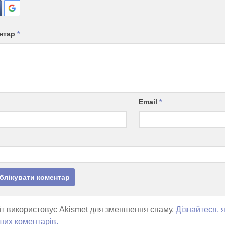
нтар
*
Email
*
т використовує Akismet для зменшення спаму.
Дізнайтеся, 
ших коментарів.