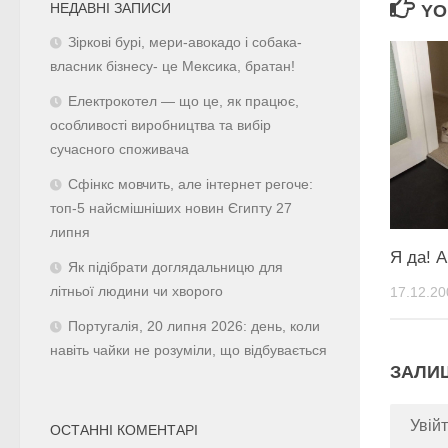
НЕДАВНІ ЗАПИСИ
YO
Зіркові бурі, мери-авокадо і собака-
власник бізнесу- це Мексика, братан!
Електрокотел — що це, як працює,
особливості виробництва та вибір
сучасного споживача
Сфінкс мовчить, але інтернет регоче:
топ-5 найсмішніших новин Єгипту 27
липня
Я да! А
Як підібрати доглядальницю для
17.12.20
літньої людини чи хворого
Португалія, 20 липня 2026: день, коли
навіть чайки не розуміли, що відбувається
ЗАЛИ
Увійт
ОСТАННІ КОМЕНТАРІ