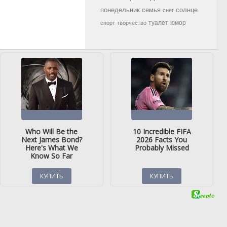
семья
солнце
понедельник
снег
туалет
юмор
спорт
творчество