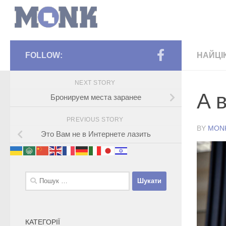
FOLLOW:
НАЙЦІ
NEXT STORY
А 
Бронируем места заранее
PREVIOUS STORY
BY
MON
Это Вам не в Интернете лазить
Пошук:
КАТЕГОРІЇ