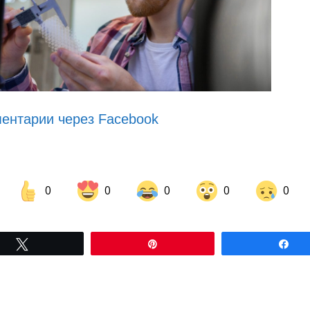
ентарии через Facebook
0
0
0
0
0
Share on Facebook
Share on LinkedIn
Tвітнути
Pin
По
Share on Pinterest