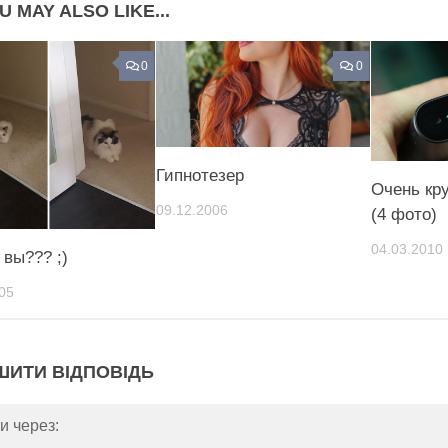
U MAY ALSO LIKE...
0
0
Гипнотезер
Очень кр
09.12.2006
(4 фото)
04.03.2010
 вы??? ;)
05
ШИТИ ВІДПОВІДЬ
и через: