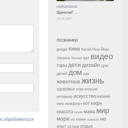
НАЙЦІКАВІШЕ
ЩеночеГ…
28.03.2007
ПОЗНАЧКИ
Киев
google
Китай
Нью-Йорк
видео
арт
Украина
Япония
дети
дизайн
горы
для
дом
детей
еда
жизнь
животные
здоровье
игра
игрушки
искусство
казино
интерьер
кофе
кот
комфорт
кино
мир
красота
мама
кухня
море
ню
як обробляються
на пляже
новости
опыт
отдых
остров