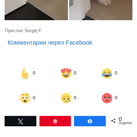
Прислал Sergej F.
Комментарии через Facebook
0
0
0
0
0
0
0
Tвітнути
Pin
Поділитися
ПОДІЛИСЬ