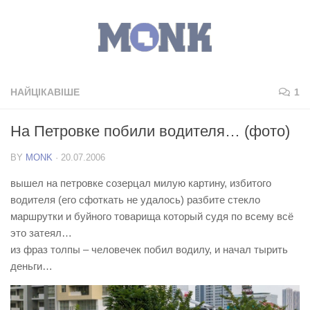
НАЙЦІКАВІШЕ
1
На Петровке побили водителя… (фото)
BY
MONK
·
20.07.2006
вышел на петровке созерцал милую картину, избитого
водителя (его сфоткать не удалось) разбите стекло
маршрутки и буйного товарища который судя по всему всё
это затеял…
из фраз толпы – человечек побил водилу, и начал тырить
деньги…