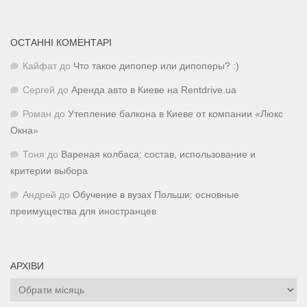
ОСТАННІ КОМЕНТАРІ
Кайфат
до
Что такое дипопер или дипоперы? :)
Сергей
до
Аренда авто в Киеве на Rentdrive.ua
Роман
до
Утепление балкона в Киеве от компании «Люкс
Окна»
Тоня
до
Вареная колбаса: состав, использование и
критерии выбора
Андрей
до
Обучение в вузах Польши: основные
преимущества для иностранцев
АРХІВИ
Архіви