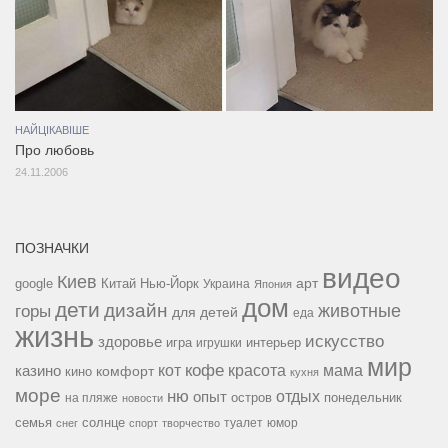
НАЙЦІКАВІШЕ
Про любовь
24.11.2006
ПОЗНАЧКИ
видео
Киев
google
Китай
Нью-Йорк
арт
Украина
Япония
дом
дети
дизайн
горы
животные
для детей
еда
жизнь
искусство
здоровье
игра
игрушки
интерьер
мир
кофе
красота
мама
кот
казино
комфорт
кино
кухня
море
ню
опыт
отдых
остров
на пляже
понедельник
новости
семья
солнце
туалет
юмор
снег
спорт
творчество