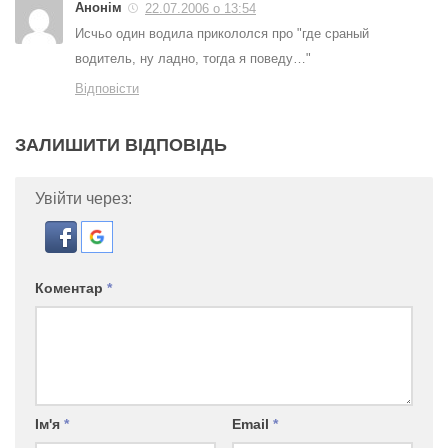
Анонім
22.07.2006 о 13:54
Исчьо один водила прикололся про "где сраный
водитель, ну ладно, тогда я поведу…"
Відповісти
ЗАЛИШИТИ ВІДПОВІДЬ
Увійти через:
Коментар
*
Ім'я
*
Email
*