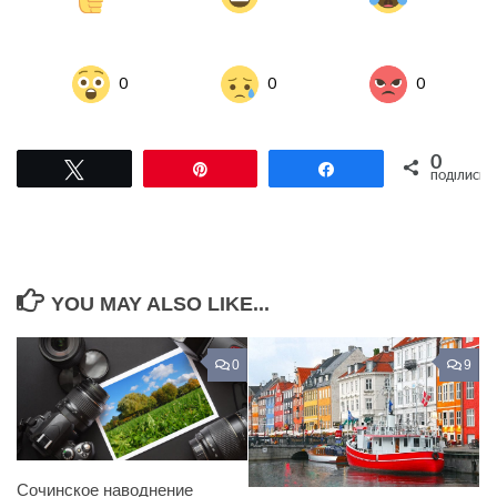
0
0
0
0
Tвітнути
Pin
Поділитися
ПОДІЛИСЬ
YOU MAY ALSO LIKE...
0
9
Сочинское наводнение