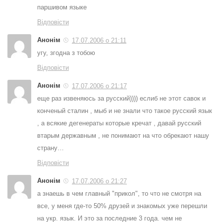
паршивом языке
Відповісти
Анонім
17.07.2006 о 21:11
угу, згодна з тобою
Відповісти
Анонім
17.07.2006 о 21:17
еще раз извеняюсь за русский)))) еслиб не этот савок и
конченый сталин , мыб и не знали что такое русский язык
, а всякие дегенераты которые кречат , давай русский
втарым державным , не понимают на что обрекают нашу
страну…
Відповісти
Анонім
17.07.2006 о 21:27
а знаешь в чем главный "прикол", то что не смотря на
все, у меня где-то 50% друзей и знакомых уже перешли
на укр. язык. И это за последние 3 года. чем не