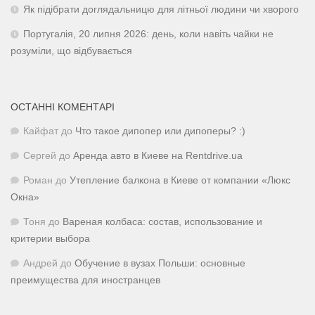
Як підібрати доглядальницю для літньої людини чи хворого
Португалія, 20 липня 2026: день, коли навіть чайки не
розуміли, що відбувається
ОСТАННІ КОМЕНТАРІ
Кайфат
до
Что такое дипопер или дипоперы? :)
Сергей
до
Аренда авто в Киеве на Rentdrive.ua
Роман
до
Утепление балкона в Киеве от компании «Люкс
Окна»
Тоня
до
Вареная колбаса: состав, использование и
критерии выбора
Андрей
до
Обучение в вузах Польши: основные
преимущества для иностранцев