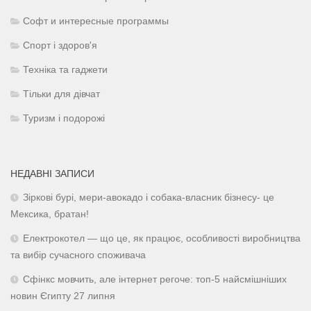
Софт и интересные программы
Спорт і здоров'я
Техніка та гаджети
Тільки для дівчат
Туризм і подорожі
НЕДАВНІ ЗАПИСИ
Зіркові бурі, мери-авокадо і собака-власник бізнесу- це
Мексика, братан!
Електрокотел — що це, як працює, особливості виробництва
та вибір сучасного споживача
Сфінкс мовчить, але інтернет регоче: топ-5 найсмішніших
новин Єгипту 27 липня