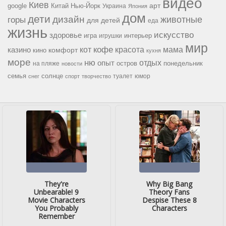
видео
Киев
google
Китай
Нью-Йорк
арт
Украина
Япония
дом
дети
дизайн
горы
животные
для детей
еда
жизнь
искусство
здоровье
игра
игрушки
интерьер
мир
кофе
красота
мама
кот
казино
комфорт
кино
кухня
море
ню
опыт
отдых
остров
на пляже
понедельник
новости
семья
солнце
туалет
юмор
снег
спорт
творчество