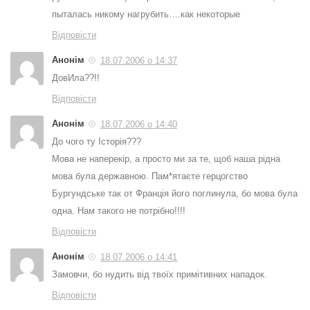
пыталась никому нагрубить….как некоторые
Відповісти
Анонім
18.07.2006 о 14:37
ДовИла??!!
Відповісти
Анонім
18.07.2006 о 14:40
До чого ту Історія???
Мова не наперекір, а просто ми за те, щоб наша рідна
мова була державною. Пам*ятаєте герцогство
Бургундське так от Франція його поглинула, бо мова була
одна. Нам такого не потрібно!!!!
Відповісти
Анонім
18.07.2006 о 14:41
Замовчи, бо нудить від твоїх примітивних нападок.
Відповісти