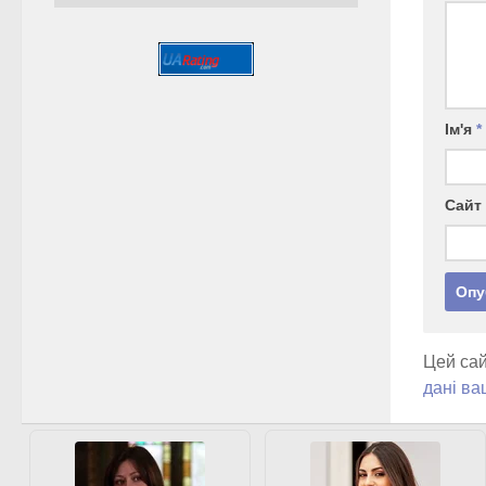
Ім'я
*
Сайт
Цей сай
дані ва