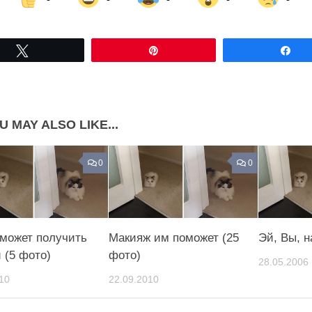
Share on Facebook
Share on LinkedIn
Tвітнути
Pin
По
Share on Pinterest
U MAY ALSO LIKE...
0
0
может получить
Макияж им поможет (25
Эй, Вы, н
 (5 фото)
фото)
28.05.2006
10
22.09.2010