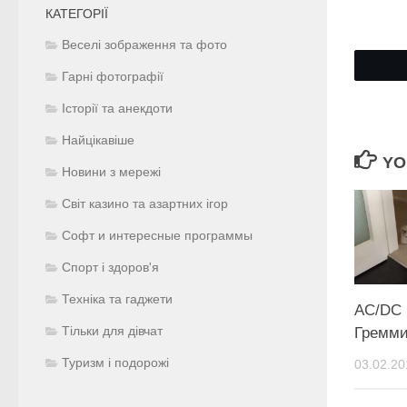
КАТЕГОРІЇ
Веселі зображення та фото
Гарні фотографії
Історії та анекдоти
Найцікавіше
YO
Новини з мережі
Світ казино та азартних ігор
Софт и интересные программы
Спорт і здоров'я
Техніка та гаджети
AC/DC 
Тільки для дівчат
Гремми
Туризм і подорожі
03.02.20