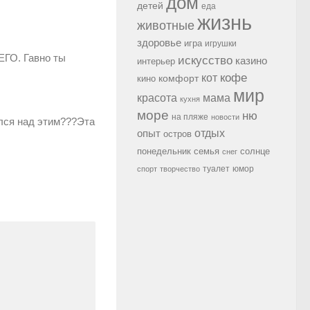
дом
детей
еда
жизнь
животные
здоровье
игра
игрушки
ГО. Гавно ты
искусство
казино
интерьер
кофе
кот
комфорт
кино
мир
красота
мама
кухня
море
ню
на пляже
новости
ялся над этим???Эта
опыт
отдых
остров
семья
солнце
понедельник
снег
туалет
юмор
спорт
творчество