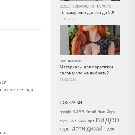
ВЕСЕЛІ ЗОБРАЖЕННЯ ТА ФОТО
Те, кому ещё далеко до 30!
02.01.2017
НАЙЦІКАВІШЕ
Материалы для перетяжки
салона: что же выбрать?
03.02.2020
ься.
в и сметься над
ПОЗНАЧКИ
Киев
google
Китай
Нью-Йорк
видео
арт
Украина
Япония
дети
дизайн
горы
для
ся.