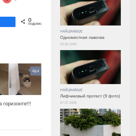
Share on Twitter
0
ділитися
ПОДІЛИСЬ
НАЙЦІКАВІШЕ
Одноместная лавочка
20.06.2006
4
НАЙЦІКАВІШЕ
Лифчиковый протест (9 фото)
а горизонте!!!
07.07.2009