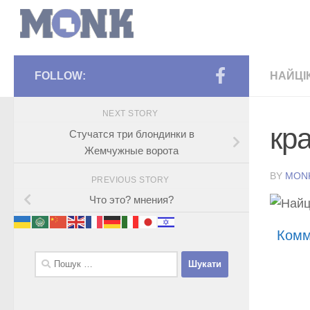
FOLLOW:
НАЙЦІ
NEXT STORY
кр
Стучатся три блондинки в
Жемчужные ворота
BY
MON
PREVIOUS STORY
Что это? мнения?
Комм
Пошук: