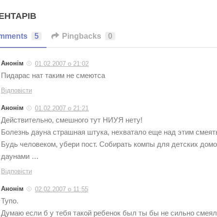
ЕНТАРІВ
mments
5
Pingbacks
0
Анонім
01.02.2007 о 21:02
Пидарас нат таким не смеютса
Відповісти
Анонім
01.02.2007 о 21:21
Действительно, смешного тут НИУЯ нету!
Болезнь дауна страшная штука, нехватало еще над этим смеят
Будь человеком, убери пост. Собирать компы для детских домо
даунами …
Відповісти
Анонім
02.02.2007 о 11:55
Тупо.
Думаю если б у тебя такой ребенок был ты бы не сильно смеял