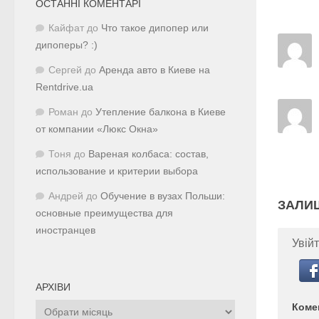
ОСТАННІ КОМЕНТАРІ
Кайфат
до
Что такое дипопер или
дипоперы? :)
Сергей
до
Аренда авто в Киеве на
Rentdrive.ua
Роман
до
Утепление балкона в Киеве
от компании «Люкс Окна»
Тоня
до
Вареная колбаса: состав,
использование и критерии выбора
Андрей
до
Обучение в вузах Польши:
ЗАЛИ
основные преимущества для
иностранцев
Увійт
АРХІВИ
Архіви
Коме