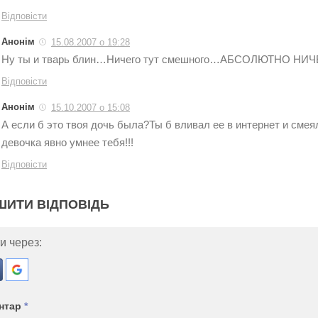
Відповісти
Анонім
15.08.2007 о 19:28
Ну ты и тварь блин…Ничего тут смешного…АБСОЛЮТНО НИЧЕ
Відповісти
Анонім
15.10.2007 о 15:08
А если б это твоя дочь была?Ты б вливал ее в интернет и сме
девочка явно умнее тебя!!!
Відповісти
ШИТИ ВІДПОВІДЬ
и через:
нтар
*