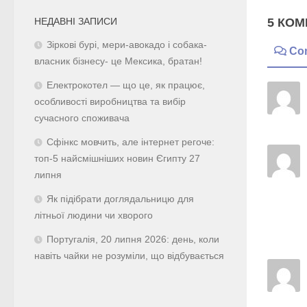
НЕДАВНІ ЗАПИСИ
5 КОМ
Зіркові бурі, мери-авокадо і собака-
Co
власник бізнесу- це Мексика, братан!
Електрокотел — що це, як працює,
особливості виробництва та вибір
сучасного споживача
Сфінкс мовчить, але інтернет регоче:
топ-5 найсмішніших новин Єгипту 27
липня
Як підібрати доглядальницю для
літньої людини чи хворого
Португалія, 20 липня 2026: день, коли
навіть чайки не розуміли, що відбувається