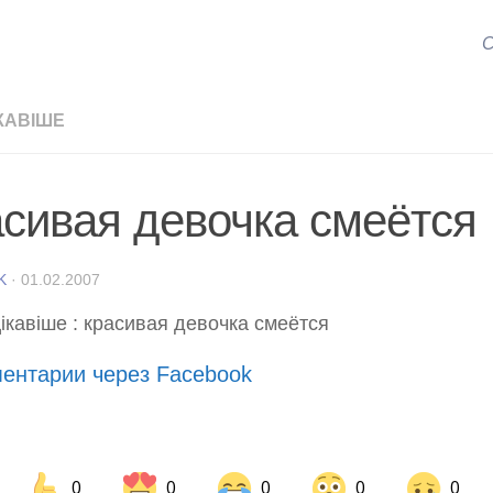
С
КАВІШЕ
асивая девочка смеётся
K
·
01.02.2007
ентарии через Facebook
0
0
0
0
0