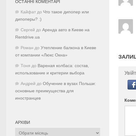
ОСТАННІ КОМЕНТАРІ
Кайфат
до
Что такое дипопер или
дипоперы? :)
Сергей
до
Аренда авто в Киеве на
Rentdrive.ua
Роман
до
Утепление балкона в Киеве
от компании «Люкс Окна»
ЗАЛИ
Тоня
до
Вареная колбаса: состав,
Увійт
использование и критерии выбора
Андрей
до
Обучение в вузах Польши:
основные преимущества для
иностранцев
Коме
АРХІВИ
Архіви