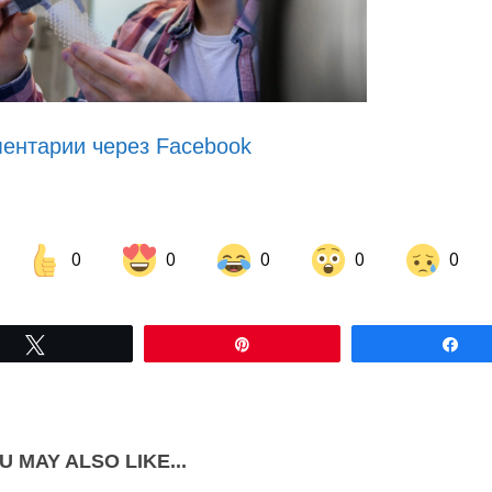
ентарии через Facebook
0
0
0
0
0
Share on Facebook
Share on LinkedIn
Tвітнути
Pin
По
Share on Pinterest
U MAY ALSO LIKE...