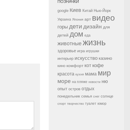
ПОЗНАЧКИ
Киев
google
Китай
Нью-Йорк
видео
арт
Украина
Япония
дети
дизайн
горы
для
дом
детей
еда
жизнь
животные
здоровье
игра
игрушки
искусство
казино
интерьер
кофе
кот
комфорт
кино
мир
красота
мама
кухня
море
ню
на пляже
новости
опыт
отдых
остров
семья
солнце
понедельник
снег
туалет
юмор
спорт
творчество