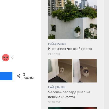
НАЙЦІКАВІШЕ
И кто знает что это? (фото)
21.07.2006
0
Share on Twitter
0
ділитися
ПОДІЛИСЬ
НАЙЦІКАВІШЕ
Человек-леопард ушел на
пенсию (8 фото)
30.10.2008