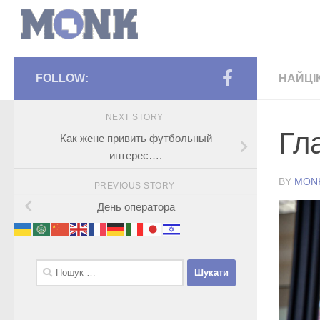
FOLLOW:
НАЙЦІ
NEXT STORY
Гл
Как жене привить футбольный
интерес….
BY
MON
PREVIOUS STORY
День оператора
Пошук: