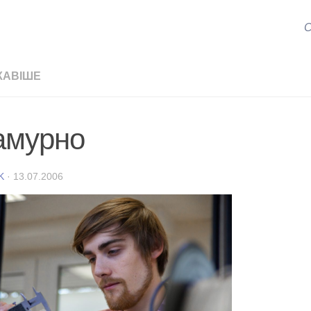
С
КАВІШЕ
амурно
K
·
13.07.2006