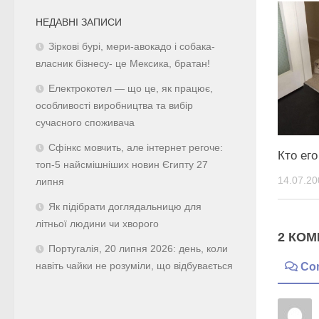
НЕДАВНІ ЗАПИСИ
Зіркові бурі, мери-авокадо і собака-
власник бізнесу- це Мексика, братан!
Електрокотел — що це, як працює,
особливості виробництва та вибір
сучасного споживача
Сфінкс мовчить, але інтернет регоче:
Кто его
топ-5 найсмішніших новин Єгипту 27
14.07.20
липня
Як підібрати доглядальницю для
літньої людини чи хворого
2 КОМ
Португалія, 20 липня 2026: день, коли
навіть чайки не розуміли, що відбувається
Co