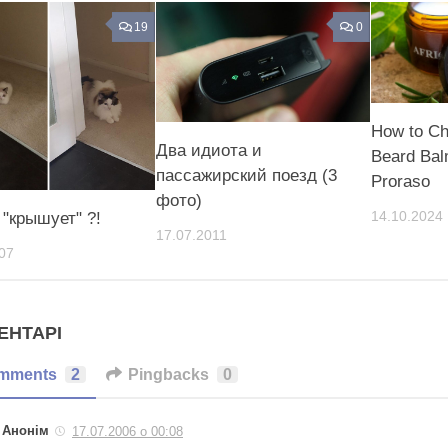
19
0
How to Ch
Два идиота и
Beard Bal
пассажирский поезд (3
Proraso
фото)
14.10.2024
 "крышует" ?!
17.07.2011
07
ЕНТАРІ
mments
2
Pingbacks
0
Анонім
17.07.2006 о 00:08