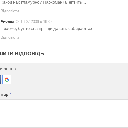
Какой нах гламурно? Наркоманка, ептить…
Відповісти
Анонім
18.07.2006 о 19:07
Похоже, будто она прыщи давить собираеться!
Відповісти
ШИТИ ВІДПОВІДЬ
и через:
нтар
*