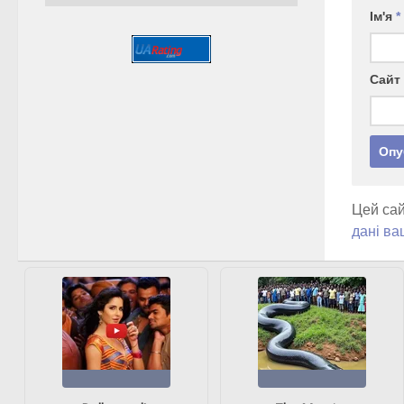
Ім'я
*
Сайт
Цей сай
дані ва