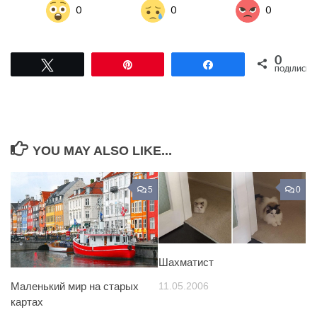
0
0
0
0
Tвітнути
Pin
Поділитися
ПОДІЛИСЬ
YOU MAY ALSO LIKE...
5
0
Шахматист
11.05.2006
Маленький мир на старых
картах