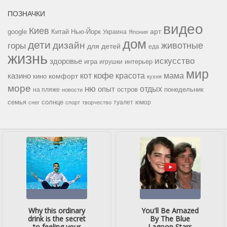
ПОЗНАЧКИ
видео
Киев
google
Китай
Нью-Йорк
арт
Украина
Япония
дом
дети
дизайн
горы
животные
для детей
еда
жизнь
искусство
здоровье
игра
игрушки
интерьер
мир
кофе
красота
мама
кот
казино
комфорт
кино
кухня
море
ню
опыт
отдых
остров
на пляже
понедельник
новости
семья
солнце
туалет
юмор
снег
спорт
творчество