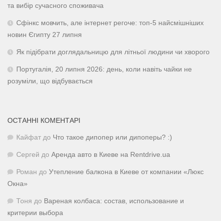
та вибір сучасного споживача
Сфінкс мовчить, але інтернет регоче: топ-5 найсмішніших
новин Єгипту 27 липня
Як підібрати доглядальницю для літньої людини чи хворого
Португалія, 20 липня 2026: день, коли навіть чайки не
розуміли, що відбувається
ОСТАННІ КОМЕНТАРІ
Кайфат
до
Что такое дипопер или дипоперы? :)
Сергей
до
Аренда авто в Киеве на Rentdrive.ua
Роман
до
Утепление балкона в Киеве от компании «Люкс
Окна»
Тоня
до
Вареная колбаса: состав, использование и
критерии выбора