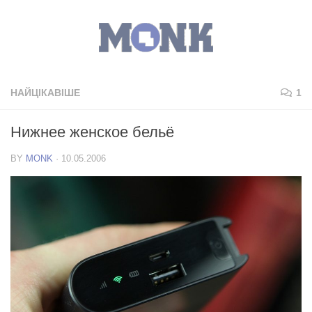
НАЙЦІКАВІШЕ
1
Нижнее женское бельё
BY
MONK
·
10.05.2006