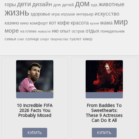
дом
дети
дизайн
горы
животные
для детей
еда
жизнь
искусство
здоровье
игра
игрушки
интерьер
мир
кофе
красота
мама
кот
казино
комфорт
кино
кухня
море
ню
опыт
отдых
остров
на пляже
понедельник
новости
семья
солнце
туалет
юмор
снег
спорт
творчество