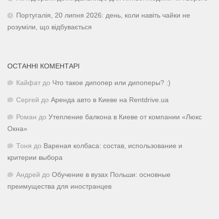
Португалія, 20 липня 2026: день, коли навіть чайки не
розуміли, що відбувається
ОСТАННІ КОМЕНТАРІ
Кайфат
до
Что такое дипопер или дипоперы? :)
Сергей
до
Аренда авто в Киеве на Rentdrive.ua
Роман
до
Утепление балкона в Киеве от компании «Люкс
Окна»
Тоня
до
Вареная колбаса: состав, использование и
критерии выбора
Андрей
до
Обучение в вузах Польши: основные
преимущества для иностранцев