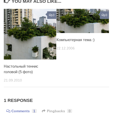
YOU MAY ALSO LIKE...
0
0
Компьютерная тема :)
22.12.2006
Настольный теннис
головой (5 фото)
21.09.2010
1 RESPONSE
Comments
1
Pingbacks
0