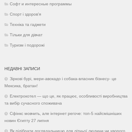
Софт и интересные программы
Спорт і здоров'я
Техніка та гаджети
Тільки для дівчат
Туризм і подорожі
НЕДАВНІ ЗАПИСИ
Зіркові бурі, мери-авокадо і собака-власник бізнесу- це
Мексика, братан!
Електрокотел — що це, як працює, особливості виробництва
та вибір сучасного споживача
Сфінкс мовчить, але інтернет регоче: топ-5 найсмішніших
новин Єгипту 27 липня
Як підібрати доглядальницю для літньої людини чи хворого