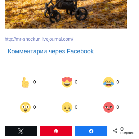
http://mr-shockun.livejournal.com/
Комментарии через Facebook
0
0
0
0
0
0
0
Tвітнути
Pin
Поділитися
ПОДІЛИСЬ