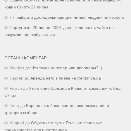
Сфінкс мовчить, але інтернет регоче: топ-5 найсмішніших
новин Єгипту 27 липня
Як підібрати доглядальницю для літньої людини чи хворого
Португалія, 20 липня 2026: день, коли навіть чайки не
розуміли, що відбувається
ОСТАННІ КОМЕНТАРІ
Кайфат
до
Что такое дипопер или дипоперы? :)
Сергей
до
Аренда авто в Киеве на Rentdrive.ua
Роман
до
Утепление балкона в Киеве от компании «Люкс
Окна»
Тоня
до
Вареная колбаса: состав, использование и
критерии выбора
Андрей
до
Обучение в вузах Польши: основные
преимущества для иностранцев