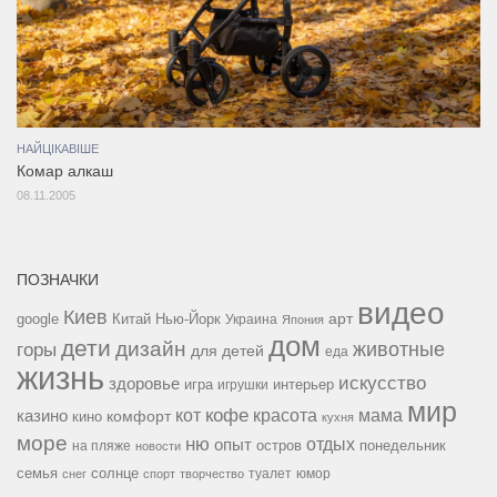
НАЙЦІКАВІШЕ
Комар алкаш
08.11.2005
ПОЗНАЧКИ
видео
Киев
google
Китай
Нью-Йорк
арт
Украина
Япония
дом
дети
дизайн
горы
животные
для детей
еда
жизнь
искусство
здоровье
игра
игрушки
интерьер
мир
кофе
красота
мама
кот
казино
комфорт
кино
кухня
море
ню
опыт
отдых
остров
на пляже
понедельник
новости
семья
солнце
туалет
юмор
снег
спорт
творчество