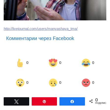
http://livejournal.com/users/manyashaya_tma/
Комментарии через Facebook
0
0
0
0
0
0
0
Tвітнути
Pin
Поділитися
ПОДІЛИСЬ