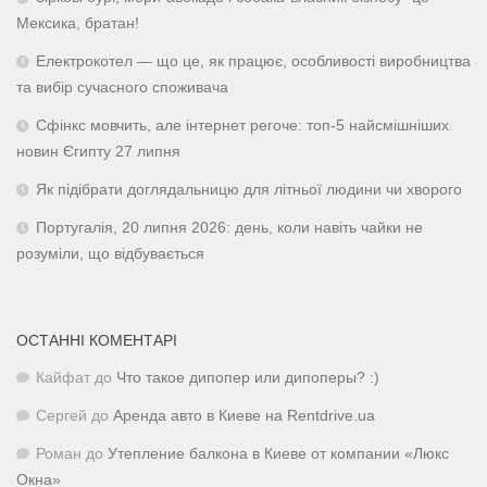
Мексика, братан!
Електрокотел — що це, як працює, особливості виробництва
та вибір сучасного споживача
Сфінкс мовчить, але інтернет регоче: топ-5 найсмішніших
новин Єгипту 27 липня
Як підібрати доглядальницю для літньої людини чи хворого
Португалія, 20 липня 2026: день, коли навіть чайки не
розуміли, що відбувається
ОСТАННІ КОМЕНТАРІ
Кайфат
до
Что такое дипопер или дипоперы? :)
Сергей
до
Аренда авто в Киеве на Rentdrive.ua
Роман
до
Утепление балкона в Киеве от компании «Люкс
Окна»