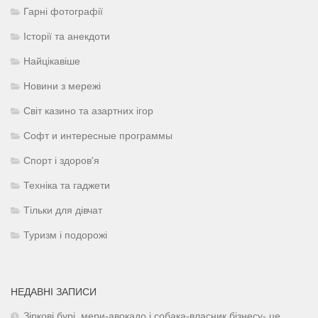
Гарні фотографії
Історії та анекдоти
Найцікавіше
Новини з мережі
Світ казино та азартних ігор
Софт и интересные программы
Спорт і здоров'я
Техніка та гаджети
Тільки для дівчат
Туризм і подорожі
НЕДАВНІ ЗАПИСИ
Зіркові бурі, мери-авокадо і собака-власник бізнесу- це