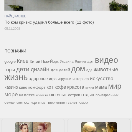
НАЙЦІКАВІШЕ
По ком кризис ударил больше всего (11 фото)
05.11.2008
ПОЗНАЧКИ
видео
Киев
google
Китай
Нью-Йорк
арт
Украина
Япония
дом
дети
дизайн
горы
животные
для детей
еда
жизнь
искусство
здоровье
игра
игрушки
интерьер
мир
кофе
красота
мама
кот
казино
комфорт
кино
кухня
море
ню
опыт
отдых
остров
на пляже
понедельник
новости
семья
солнце
туалет
юмор
снег
спорт
творчество