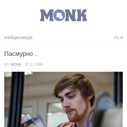
НАЙЦІКАВІШЕ
0
Пасмурно…
BY
MONK
·
27.01.2006