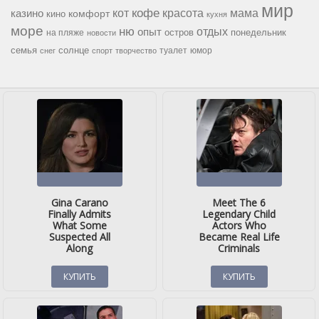
мир
кофе
красота
мама
кот
казино
комфорт
кино
кухня
море
ню
опыт
отдых
остров
на пляже
понедельник
новости
семья
солнце
туалет
юмор
снег
спорт
творчество