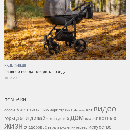
НАЙЦІКАВІШЕ
Главное всегда говорить правду
15.08.2007
ПОЗНАЧКИ
видео
Киев
google
Китай
Нью-Йорк
арт
Украина
Япония
дом
дети
дизайн
горы
животные
для детей
еда
жизнь
искусство
здоровье
игра
игрушки
интерьер