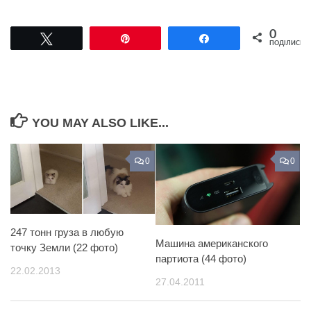
0
Tвітнути
Pin
Поділитися
ПОДІЛИСЬ
YOU MAY ALSO LIKE...
0
0
247 тонн груза в любую
Машина американского
точку Земли (22 фото)
партиота (44 фото)
22.02.2013
27.04.2011