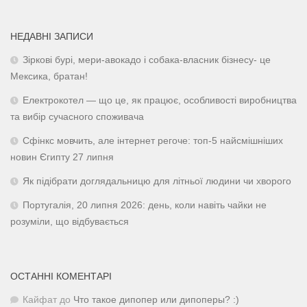
НЕДАВНІ ЗАПИСИ
Зіркові бурі, мери-авокадо і собака-власник бізнесу- це
Мексика, братан!
Електрокотел — що це, як працює, особливості виробництва
та вибір сучасного споживача
Сфінкс мовчить, але інтернет регоче: топ-5 найсмішніших
новин Єгипту 27 липня
Як підібрати доглядальницю для літньої людини чи хворого
Португалія, 20 липня 2026: день, коли навіть чайки не
розуміли, що відбувається
ОСТАННІ КОМЕНТАРІ
Кайфат
до
Что такое дипопер или дипоперы? :)