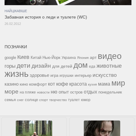
НАЙЦІКАВІШЕ
Забавная история о леди и туалете (WC)
26.02.2012
ПОЗНАЧКИ
видео
Киев
google
Китай
Нью-Йорк
арт
Украина
Япония
дом
дети
дизайн
горы
животные
для детей
еда
жизнь
искусство
здоровье
игра
игрушки
интерьер
мир
кофе
красота
мама
кот
казино
комфорт
кино
кухня
море
ню
опыт
отдых
остров
на пляже
понедельник
новости
семья
солнце
туалет
юмор
снег
спорт
творчество