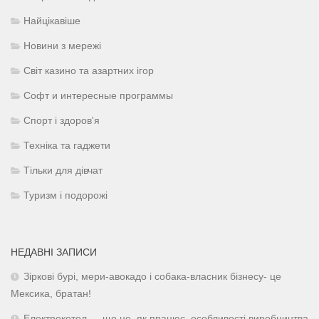
Найцікавіше
Новини з мережі
Світ казино та азартних ігор
Софт и интересные программы
Спорт і здоров'я
Техніка та гаджети
Тільки для дівчат
Туризм і подорожі
НЕДАВНІ ЗАПИСИ
Зіркові бурі, мери-авокадо і собака-власник бізнесу- це
Мексика, братан!
Електрокотел — що це, як працює, особливості виробництва