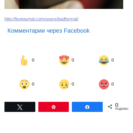
http://livejournal.com/users/badformat/
Комментарии через Facebook
0
0
0
0
0
0
0
Tвітнути
Pin
Поділитися
ПОДІЛИСЬ