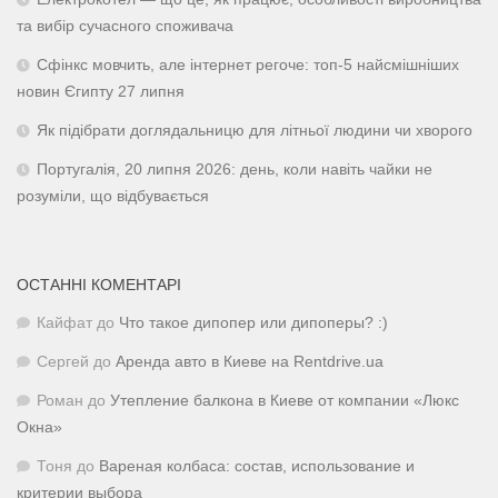
та вибір сучасного споживача
Сфінкс мовчить, але інтернет регоче: топ-5 найсмішніших
новин Єгипту 27 липня
Як підібрати доглядальницю для літньої людини чи хворого
Португалія, 20 липня 2026: день, коли навіть чайки не
розуміли, що відбувається
ОСТАННІ КОМЕНТАРІ
Кайфат
до
Что такое дипопер или дипоперы? :)
Сергей
до
Аренда авто в Киеве на Rentdrive.ua
Роман
до
Утепление балкона в Киеве от компании «Люкс
Окна»
Тоня
до
Вареная колбаса: состав, использование и
критерии выбора