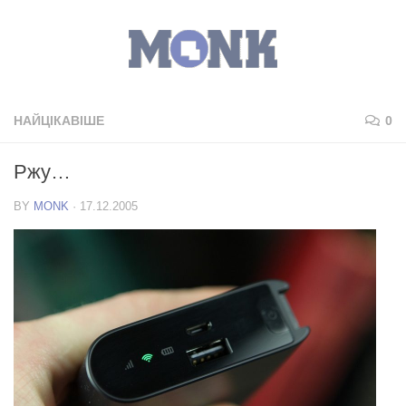
НАЙЦІКАВІШЕ
0
Ржу…
BY
MONK
·
17.12.2005