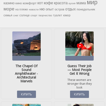
мир
кофе
красота
мама
кот
казино
комфорт
кино
кухня
море
ню
опыт
отдых
остров
на пляже
понедельник
новости
семья
солнце
туалет
юмор
снег
спорт
творчество