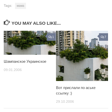
Tags:
мама
YOU MAY ALSO LIKE...
1
7
Шампанское Украинское
09.01.2006
Вот прислали по аське
ссылку :)
29.10.2006