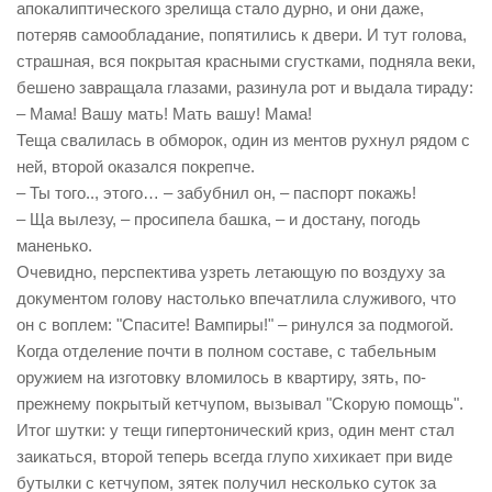
апокалиптического зрелища стало дурно, и они даже,
потеряв самообладание, попятились к двери. И тут голова,
страшная, вся покрытая красными сгустками, подняла веки,
бешено завращала глазами, разинула рот и выдала тираду:
– Мама! Вашу мать! Мать вашу! Мама!
Теща свалилась в обморок, один из ментов рухнул рядом с
ней, второй оказался покрепче.
– Ты того.., этого… – забубнил он, – паспорт покажь!
– Ща вылезу, – просипела башка, – и достану, погодь
маненько.
Очевидно, перспектива узреть летающую по воздуху за
документом голову настолько впечатлила служивого, что
он с воплем: "Спасите! Вампиры!" – ринулся за подмогой.
Когда отделение почти в полном составе, с табельным
оружием на изготовку вломилось в квартиру, зять, по-
прежнему покрытый кетчупом, вызывал "Скорую помощь".
Итог шутки: у тещи гипертонический криз, один мент стал
заикаться, второй теперь всегда глупо хихикает при виде
бутылки с кетчупом, зятек получил несколько суток за