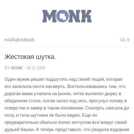
НАЙЦІКАВІШЕ
0
Жестокая шутка.
BY
MONK
·
29.11.2005
Один мужик решил подшутить над своей тещей, которая
его запилила почти насмерть. Воспользовавшись тем, что
дорогая мама учапала на рынок, зятек выпилил дырку в
обеденном столе, потом залез под него, просунул голову в
отверстие и замер в таком положении. Скатерть свисала до
полу, и тела шутника не было видно. Еще он
предварительно обильно полил кетчупом все вокруг своей
дурьей башки. А теперь представьте, что увидела вздорная