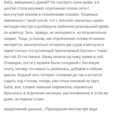
баба, вернувшись домой? На скатерти лужа крови, а в
центре стола возлежит отрезанная голова зятя с
высунутым языком и скошенными глазами. Тещенька
завизжала с такой силой, что с потолка свалилась криво
висящая люстра и долбанула любителя розыгрышей прямо
по кумполу. Зять, правда, не окочурился, но оглушительно
заорал. Теща, услыхав, как отрубленная голова отчаянно
матерится, окончательно потеряла рассудок и метнула в
парня только что купленный трехлитровый баллон с томат-
пастой. Естественно, банка попала шутнику прямо в лоб.
Очевидно, кости у мужика были толщиной с бетонную
плиту, потому что емкость разбилась, добавив в пейзаж
краски. Бедный зять потерял сознание да так и остался
сидеть под столом, теперь уже точно похожий на труп.
Баба, воя, словно заевшая кофемолка, опрометью
бросилась в отделение милиции, расположенное в этом же
доме, на первом этаже.
продолжение дальше…Пришедшим ментам при виде