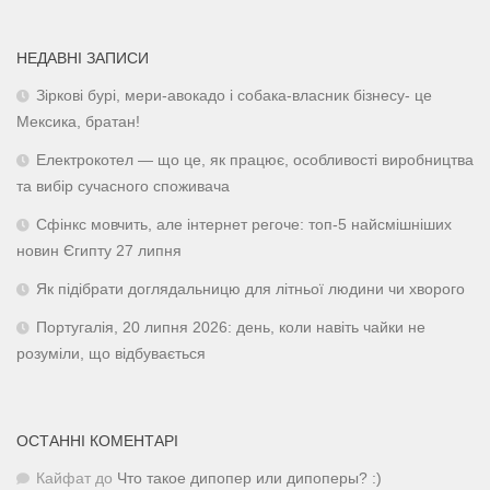
НЕДАВНІ ЗАПИСИ
Зіркові бурі, мери-авокадо і собака-власник бізнесу- це
Мексика, братан!
Електрокотел — що це, як працює, особливості виробництва
та вибір сучасного споживача
Сфінкс мовчить, але інтернет регоче: топ-5 найсмішніших
новин Єгипту 27 липня
Як підібрати доглядальницю для літньої людини чи хворого
Португалія, 20 липня 2026: день, коли навіть чайки не
розуміли, що відбувається
ОСТАННІ КОМЕНТАРІ
Кайфат
до
Что такое дипопер или дипоперы? :)