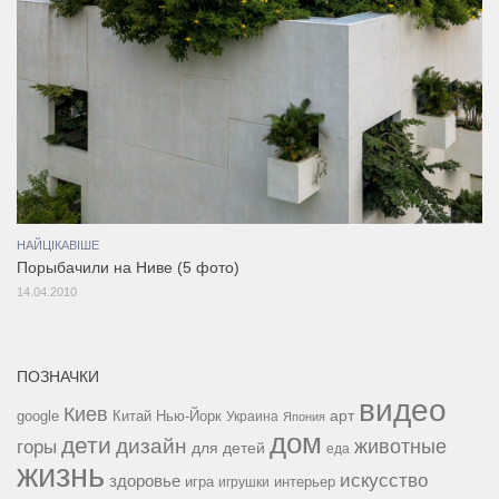
НАЙЦІКАВІШЕ
Порыбачили на Ниве (5 фото)
14.04.2010
ПОЗНАЧКИ
видео
Киев
google
Китай
Нью-Йорк
арт
Украина
Япония
дом
дети
дизайн
горы
животные
для детей
еда
жизнь
искусство
здоровье
игра
игрушки
интерьер