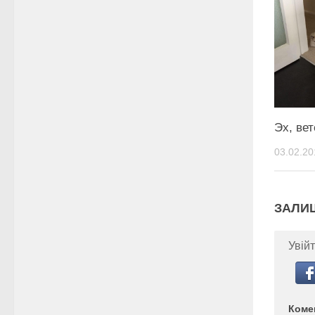
Эх, вет
03.02.20
ЗАЛИ
Увійт
Коме