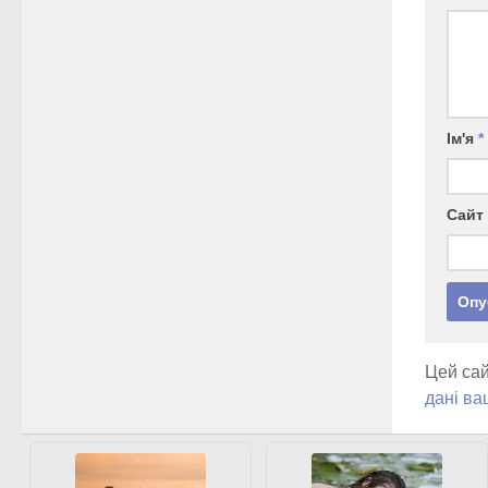
Ім'я
*
Сайт
Цей сай
дані ва