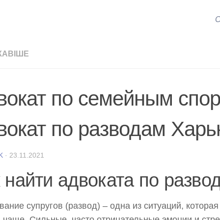
С
КАВІШЕ
вокат по семейным спор
вокат по разводам Харь
K
·
23.11.2021
 найти адвоката по разво
вание супругов (развод) – одна из ситуаций, которая
 чаще. Сильные, часто отрицательные эмоции и стр