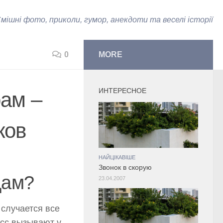
мішні фото, приколи, гумор, анекдоти та веселі історії
0
MORE
ИНТЕРЕСНОЕ
ам –
ков
НАЙЦІКАВІШЕ
Звонок в скорую
дам?
23.04.2007
 случается все
есс вызывают у