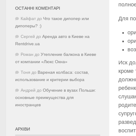
полное
ОСТАННІ КОМЕНТАРІ
Для по
Кайфат
до
Что такое дипопер или
дипоперы? :)
ори
Сергей
до
Аренда авто в Киеве на
ори
Rentdrive.ua
во
Роман
до
Утепление балкона в Киеве
Иск до
от компании «Люкс Окна»
кроме 
Тоня
до
Вареная колбаса: состав,
должно
использование и критерии выбора
ребенк
Андрей
до
Обучение в вузах Польши:
слушан
основные преимущества для
родите
иностранцев
супруг
развед
АРХІВИ
воспит