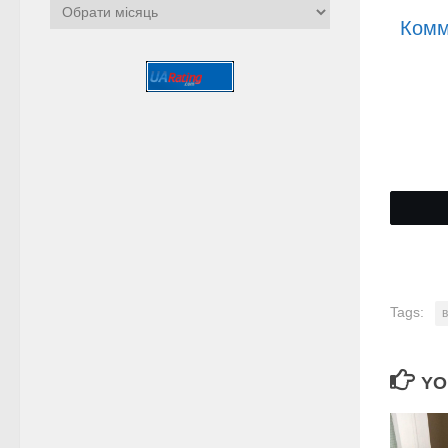
Архіви
Комм
Tags:
YO