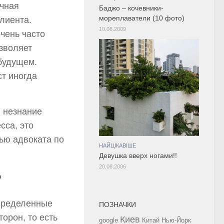
ычная
Баджо – кочевники-
мореплаватели (10 фото)
лиента.
10.08.2009
очень часто
зволяет
будущем.
т иногда
 незнание
сса, это
ью адвоката по
НАЙЦІКАВІШЕ
Девушка вверх ногами!!
20.08.2006
?
определенные
ПОЗНАЧКИ
орон, то есть
Киев
google
Китай
Нью-Йорк