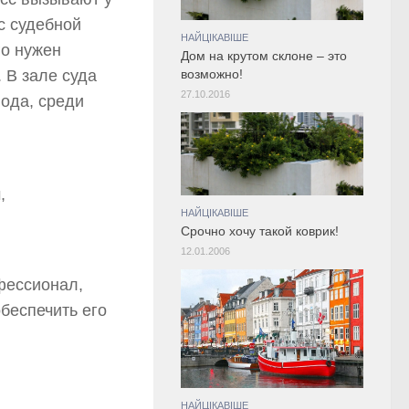
с судебной
НАЙЦІКАВІШЕ
го нужен
Дом на крутом склоне – это
 В зале суда
возможно!
27.10.2016
вода, среди
,
НАЙЦІКАВІШЕ
Срочно хочу такой коврик!
12.01.2006
офессионал,
беспечить его
НАЙЦІКАВІШЕ