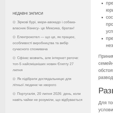
пр
юри
НЕДАВНІ ЗАПИСИ
сос
Зіркові бурі, мери-авокадо і собака-
пр
власник бізнесу- це Мексика, братан!
усп
Електрокотел — що це, як працює,
пре
особливості виробництва та вибір
нез
сучасного споживача
Приним
Сфінкс мовчить, але інтернет регоче:
семейн
топ-5 найсмішніших новин Єгипту 27
обстоя
липня
развод
Як підібрати доглядальницю для
літньої людини чи хворого
Раз
Португалія, 20 липня 2026: день, коли
навіть чайки не розуміли, що відбувається
Для то
услови