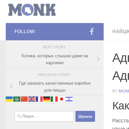
FOLLOW:
НАЙЦІ
NEXT STORY
Ад
Котики, которых слышно даже на
картинке
Ад
PREVIOUS STORY
Где заказать качественные коробки
для пиццы
BY
MON
Как
Пошук:
Расста
чаще и