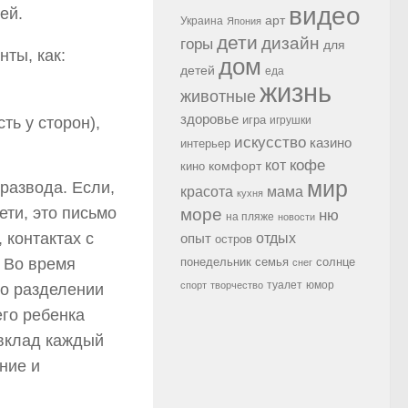
видео
ей.
арт
Украина
Япония
дети
дизайн
горы
для
ты, как:
дом
детей
еда
жизнь
животные
здоровье
игра
игрушки
ть у сторон),
искусство
казино
интерьер
кофе
кот
комфорт
кино
мир
развода. Если,
красота
мама
кухня
ети, это письмо
море
ню
на пляже
новости
 контактах с
опыт
отдых
остров
семья
солнце
. Во время
понедельник
снег
туалет
юмор
спорт
творчество
 о разделении
го ребенка
 вклад каждый
ние и