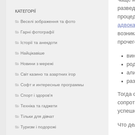
развед
КАТЕГОРІЇ
процед
Веселі зображення та фото
адвока
Гарні фотографії
возник
прочег
Історії та анекдоти
Найцікавіше
вин
ро
Новини з мережі
ал
Світ казино та азартних ігор
раз
Софт и интересные программы
Тогда 
Спорт і здоров'я
сопрот
Техніка та гаджети
успеш
Тільки для дівчат
Что де
Туризм і подорожі