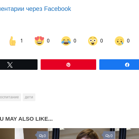
ентарии через Facebook
1
0
0
0
0
Share on Facebook
Share on LinkedIn
Tвітнути
Pin
По
Share on Pinterest
воспитание
дети
U MAY ALSO LIKE...
0
0