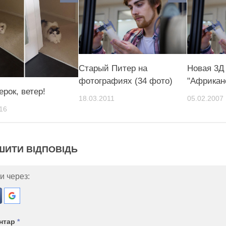
Старый Питер на
Новая 3Д
фотографиях (34 фото)
"Африкан
ерок, ветер!
18.03.2011
05.02.2007
16
ШИТИ ВІДПОВІДЬ
и через:
нтар
*