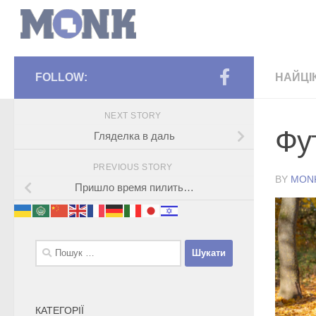
FOLLOW:
НАЙЦІ
NEXT STORY
Фу
Гляделка в даль
PREVIOUS STORY
BY
MON
Пришло время пилить…
Пошук:
КАТЕГОРІЇ