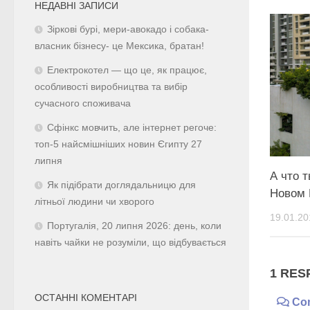
НЕДАВНІ ЗАПИСИ
Зіркові бурі, мери-авокадо і собака-
власник бізнесу- це Мексика, братан!
Електрокотел — що це, як працює,
особливості виробництва та вибір
сучасного споживача
Сфінкс мовчить, але інтернет регоче:
топ-5 найсмішніших новин Єгипту 27
липня
А что 
Як підібрати доглядальницю для
Новом 
літньої людини чи хворого
19.01.20
Португалія, 20 липня 2026: день, коли
навіть чайки не розуміли, що відбувається
1 RES
ОСТАННІ КОМЕНТАРІ
Co