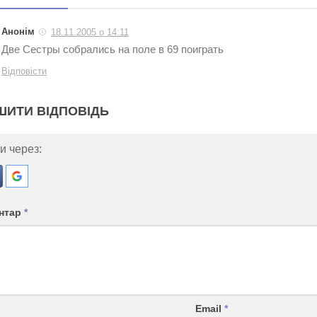
Анонім
18.11.2005 о 14:11
Две Сестры собрались на поле в 69 поиграть
Відповісти
ШИТИ ВІДПОВІДЬ
и через:
нтар
*
Email
*