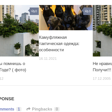
0
0
Камуфляжная
тактическая одежда:
особенности
16.11.2021
ты помнишь о
Не нрави
Годе? ( фото)
Получи!!!
12
17.12.2005
PONSE
mments
1
Pingbacks
0