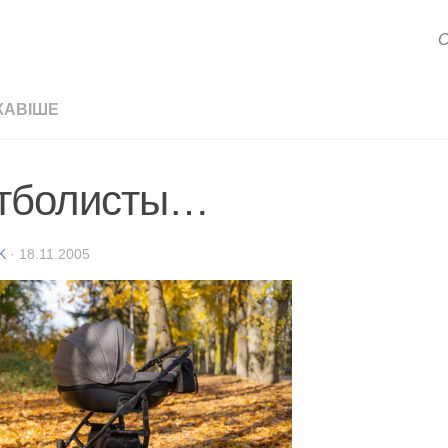
С
КАВІШЕ
тболисты…
K
·
18.11.2005