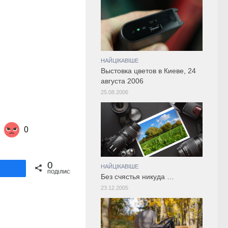
НАЙЦІКАВІШЕ
Выстовка цветов в Киеве, 24
августа 2006
25.08.2006
0
Share on Twitter
0
НАЙЦІКАВІШЕ
ділитися
ПОДІЛИСЬ
Без счястья никуда …
23.12.2005