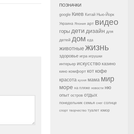
ПОЗНАЧКИ
Киев
google
Китай
Нью-Йорк
видео
арт
Украина
Япония
дети
дизайн
горы
для
дом
детей
еда
жизнь
животные
здоровье
игра
игрушки
искусство
казино
интерьер
кофе
кот
комфорт
кино
мир
красота
мама
кухня
море
ню
на пляже
новости
опыт
отдых
остров
семья
солнце
понедельник
снег
туалет
юмор
спорт
творчество