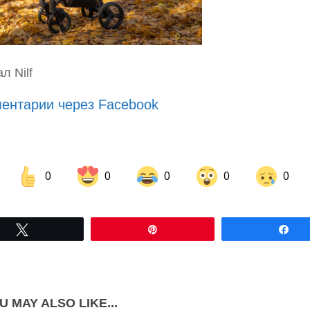
л Nilf
ентарии через Facebook
0
0
0
0
0
Share on Facebook
Share on LinkedIn
Tвітнути
Pin
По
Share on Pinterest
U MAY ALSO LIKE...