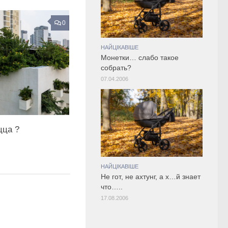
0
НАЙЦІКАВІШЕ
Монетки… слабо такое
собрать?
07.04.2006
цца ?
НАЙЦІКАВІШЕ
Не гот, не ахтунг, а х…й знает
что…..
17.08.2006