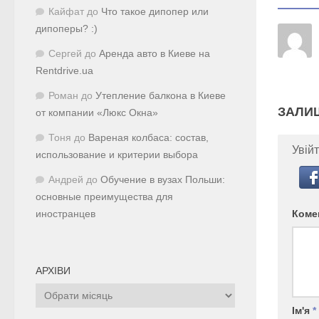
Кайфат
до
Что такое дипопер или
дипоперы? :)
Сергей
до
Аренда авто в Киеве на
Rentdrive.ua
Роман
до
Утепление балкона в Киеве
ЗАЛИ
от компании «Люкс Окна»
Тоня
до
Вареная колбаса: состав,
Увійт
использование и критерии выбора
Андрей
до
Обучение в вузах Польши:
основные преимущества для
Коме
иностранцев
АРХІВИ
Архіви
Ім'я
*