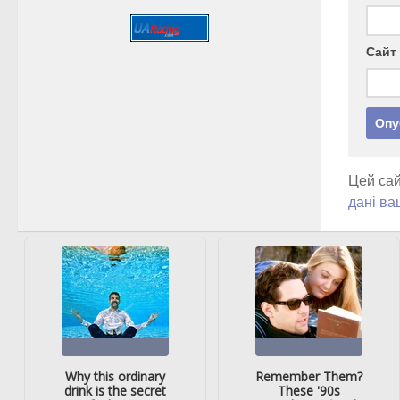
Сайт
Цей сай
дані ва