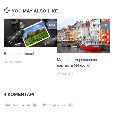
YOU MAY ALSO LIKE...
3
0
Все очень плохо!
Машина американского
06.02.2006
партиота (44 фото)
27.04.2011
4 КОМЕНТАРІ
Comments
4
Pingbacks
0