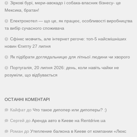
Зіркові бурі, мери-авокадо і собака-власник бізнесу- це
Мексика, братан!
Електрокотел — що це, як працює, особливості виробництва
та вибір сучасного споживача
Сфінкс мовчить, але інтернет регоче: топ-5 найсмішніших
новин Єгипту 27 липня
Як підібрати доглядальницю для літньої людини чи хворого
Португалія, 20 липня 2026: день, коли навіть чайки не
розуміли, що відбувається
ОСТАННІ КОМЕНТАРІ
Кайфат
до
Что такое дипопер или дипоперы? :)
Сергей
до
Аренда авто в Киеве на Rentdrive.ua
Роман
до
Утепление балкона в Киеве от компании «Люкс