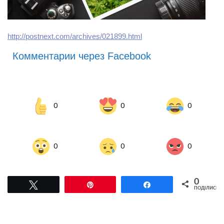
http://postnext.com/archives/021899.html
Комментарии через Facebook
0
0
0
0
0
0
0
Tвітнути
Pin
Поділитися
ПОДІЛИСЬ