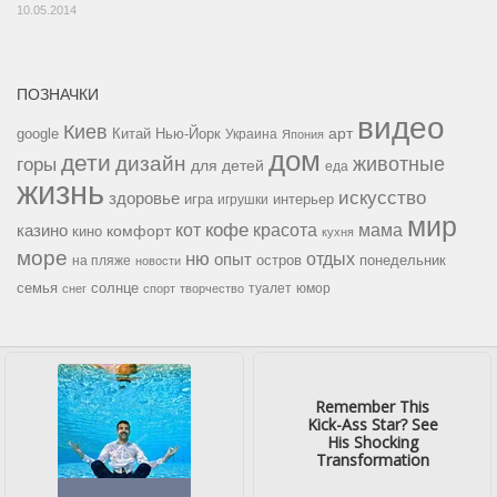
10.05.2014
ПОЗНАЧКИ
видео
Киев
google
Китай
Нью-Йорк
арт
Украина
Япония
дом
дети
дизайн
горы
животные
для детей
еда
жизнь
искусство
здоровье
игра
игрушки
интерьер
мир
кофе
красота
мама
кот
казино
комфорт
кино
кухня
море
ню
опыт
отдых
остров
на пляже
понедельник
новости
семья
солнце
туалет
юмор
снег
спорт
творчество