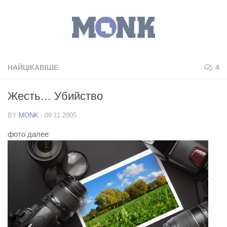
НАЙЦІКАВІШЕ
4
Жесть… Убийство
BY
MONK
·
09.11.2005
фото далее